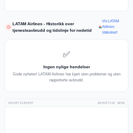
Vis LATAM
LATAM Airlines - Historikk over
Airlines-
tjenesteavbrudd og tidslinje for nedetid
statuskart
✅
Ingen nylige hendelser
Gode nyheter! LATAM Airlines har kjørt uten problemer og uten
rapporterte avbrudd.
ADVERTISEMENT
ADVERTISE HERE