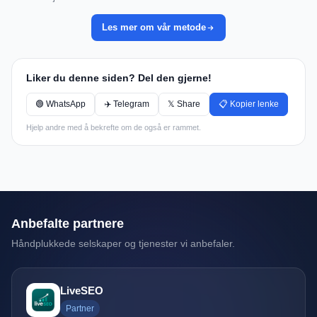
Les mer om vår metode
Liker du denne siden? Del den gjerne!
🟢 WhatsApp
✈️ Telegram
𝕏 Share
📋 Kopier lenke
Hjelp andre med å bekrefte om de også er rammet.
Anbefalte partnere
Håndplukkede selskaper og tjenester vi anbefaler.
LiveSEO
Partner