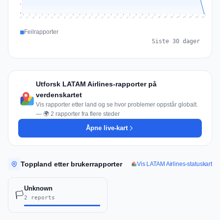
1
0
Jul 17
Jul 20
Jul 23
Jul 10
Jul 26
Jul 13
Jul 16
Jul 29
Jul 19
Jul 22
Jul 25
Jul 12
Jul 15
Jul 28
Jul 31
Jul 18
Jul 21
Jul 24
Jul 11
Jul 14
Jul 27
Jul 30
Aug 3
Aug 6
Aug 2
Aug 5
Aug 8
Aug 1
Aug 4
Aug 7
Feilrapporter
Siste 30 dager
Utforsk LATAM Airlines-rapporter på
verdenskartet
Vis rapporter etter land og se hvor problemer oppstår globalt.
— 🌍 2 rapporter fra flere steder
Åpne live-kart
Toppland etter brukerrapporter
Vis LATAM Airlines-statuskart
Unknown
🏳️
2 reports