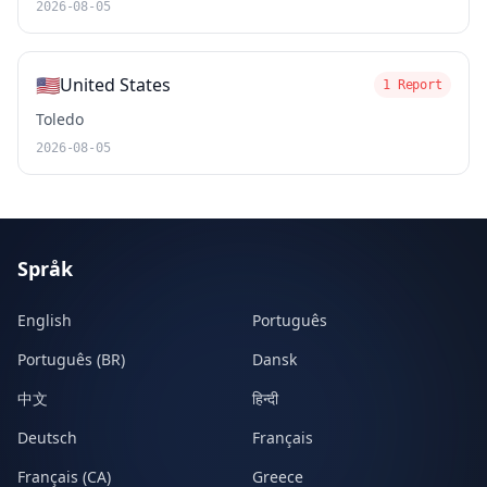
2026-08-05
🇺🇸
United States
1 Report
Toledo
2026-08-05
Språk
English
Português
Português (BR)
Dansk
中文
हिन्दी
Deutsch
Français
Français (CA)
Greece