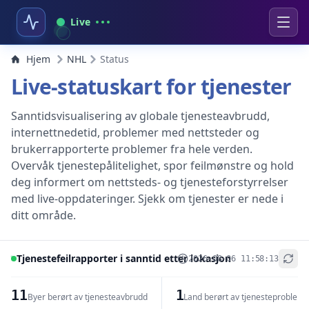
Live
Hjem
NHL
Status
Live-statuskart for tjenester
Sanntidsvisualisering av globale tjenesteavbrudd,
internettnedetid, problemer med nettsteder og
brukerrapporterte problemer fra hele verden.
Overvåk tjenestepålitelighet, spor feilmønstre og hold
deg informert om nettsteds- og tjenesteforstyrrelser
med live-oppdateringer. Sjekk om tjenester er nede i
ditt område.
Tjenestefeilrapporter i sanntid etter lokasjon
2026-08-06 11:58:13
+
−
11
1
Byer berørt av tjenesteavbrudd
Land berørt av tjenesteproblem
Leaflet
|
© OpenStreetMap contributors