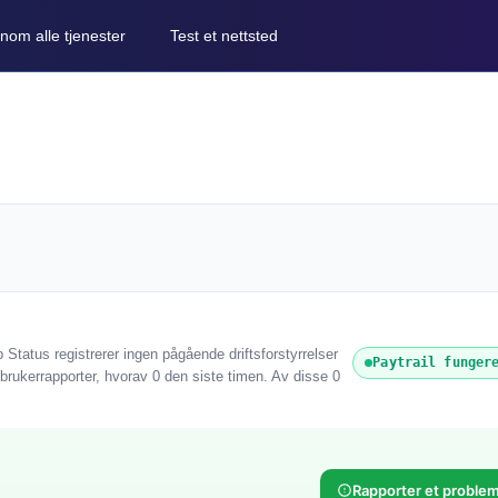
nom alle tjenester
Test et nettsted
 Status registrerer ingen pågående driftsforstyrrelser
Paytrail funger
 brukerrapporter, hvorav 0 den siste timen. Av disse 0
Rapporter et proble