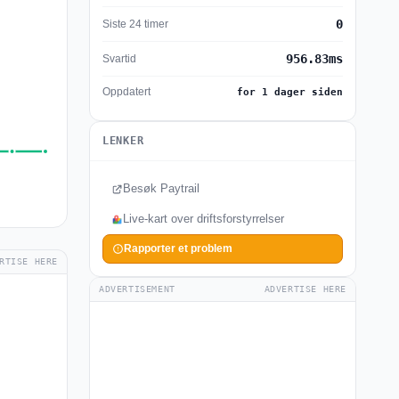
0
Siste 24 timer
956.83ms
Svartid
Oppdatert
for 1 dager siden
LENKER
Besøk Paytrail
Live-kart over driftsforstyrrelser
Rapporter et problem
RTISE HERE
ADVERTISEMENT
ADVERTISE HERE