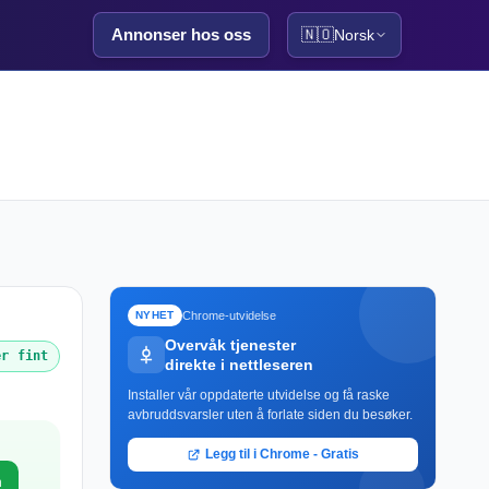
Annonser hos oss
🇳🇴
Norsk
Chrome-utvidelse
NYHET
Overvåk tjenester
er fint
direkte i nettleseren
Installer vår oppdaterte utvidelse og få raske
avbruddsvarsler uten å forlate siden du besøker.
Legg til i Chrome - Gratis
m