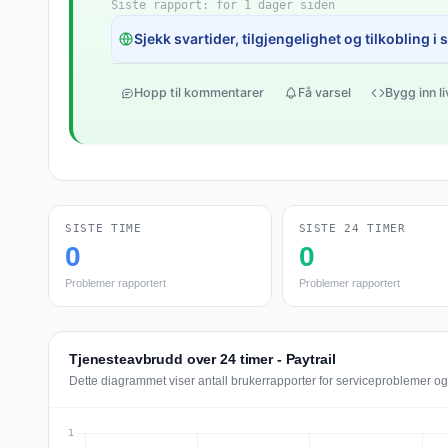
Siste rapport: for 1 dager siden
Sjekk svartider, tilgjengelighet og tilkobling i 
Hopp til kommentarer
Få varsel
Bygg inn l
SISTE TIME
SISTE 24 TIMER
0
0
Problemer rapportert
Problemer rapportert
Tjenesteavbrudd over 24 timer - Paytrail
Dette diagrammet viser antall brukerrapporter for serviceproblemer og 