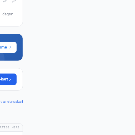
0 dager
rome
-kart
trail-statuskart
RTISE HERE