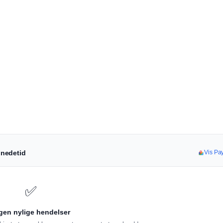
r nedetid
Vis Pay
✅
gen nylige hendelser