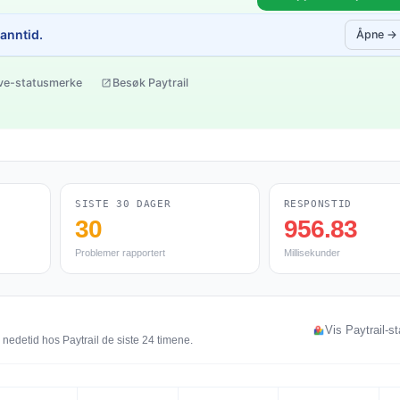
sanntid.
Åpne →
ive-statusmerke
Besøk Paytrail
SISTE 30 DAGER
RESPONSTID
30
956.83
Problemer rapportert
Millisekunder
Vis Paytrail-s
nedetid hos Paytrail de siste 24 timene.