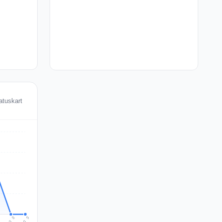
tatuskart
Aug 9
Aug 8
7