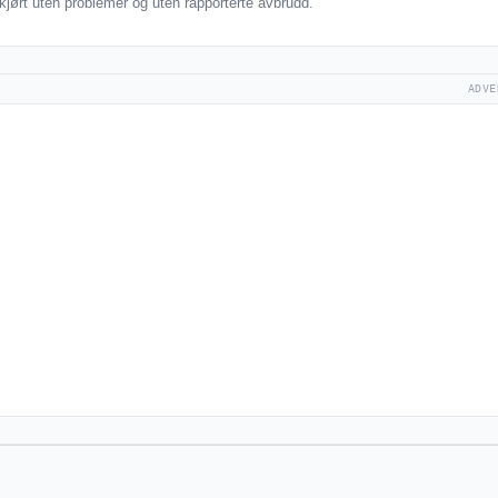
kjørt uten problemer og uten rapporterte avbrudd.
ADVE