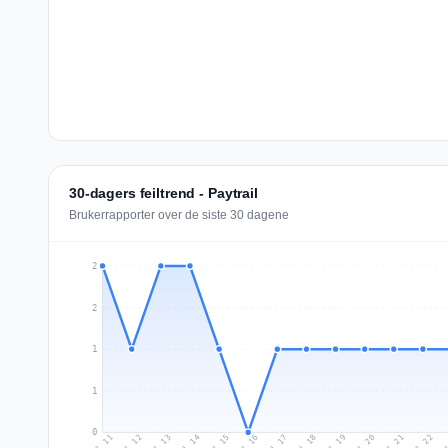
30-dagers feiltrend - Paytrail
Brukerrapporter over de siste 30 dagene
2
2
1
1
0
Jul 20
Ju
Jul 13
Jul 16
Jul 19
Jul 22
Jul 12
Jul 15
Jul 18
Jul 21
Jul 11
Jul 14
Jul 17