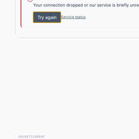
Your connection dropped or our service is briefly unre
Try again
Service status
ADVERTISEMENT