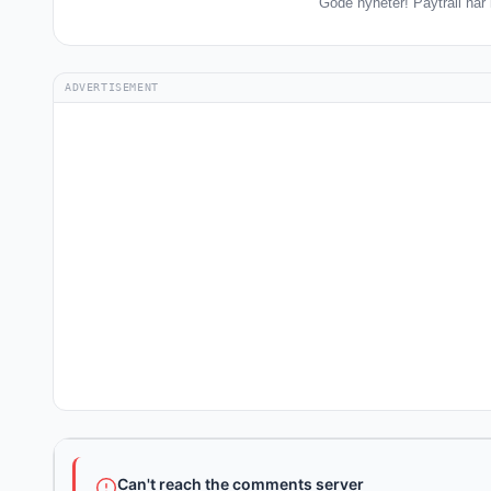
Gode nyheter! Paytrail har 
ADVERTISEMENT
Can't reach the comments server