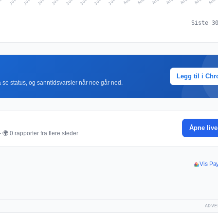
Siste 3
Legg til i Ch
r å se status, og sanntidsvarsler når noe går ned.
Åpne live
🌍 0 rapporter fra flere steder
Vis Pay
ADVE