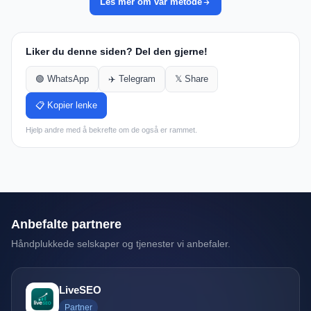
Les mer om vår metode
Liker du denne siden? Del den gjerne!
🟢 WhatsApp
✈️ Telegram
𝕏 Share
📋 Kopier lenke
Hjelp andre med å bekrefte om de også er rammet.
Anbefalte partnere
Håndplukkede selskaper og tjenester vi anbefaler.
LiveSEO
Partner