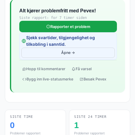
Alt kjører problemfritt med Pevex!
Siste rapport: for 7 timer siden
Rapporter et problem
Sjekk svartider, tilgjengelighet og
tilkobling i sanntid.
Åpne →
Hopp til kommentarer
Få varsel
Bygg inn live-statusmerke
Besøk Pevex
SISTE TIME
SISTE 24 TIMER
0
1
Problemer rapportert
Problemer rapportert