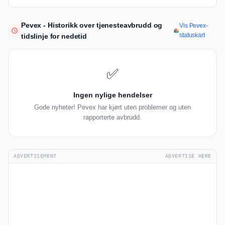
Pevex - Historikk over tjenesteavbrudd og
Vis Pevex-
statuskart
tidslinje for nedetid
✅
Ingen nylige hendelser
Gode nyheter! Pevex har kjørt uten problemer og uten
rapporterte avbrudd.
ADVERTISEMENT
ADVERTISE HERE