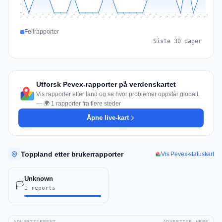
1
0
Jul 17
Jul 20
Jul 23
Jul 10
Jul 26
Jul 13
Jul 16
Jul 29
Jul 19
Jul 22
Jul 25
Jul 12
Jul 15
Jul 28
Jul 31
Jul 18
Jul 21
Jul 24
Jul 11
Jul 14
Jul 27
Jul 30
Aug 3
Aug 6
Aug 2
Aug 5
Aug 8
Aug 1
Aug 4
Aug 7
Feilrapporter
Siste 30 dager
Utforsk Pevex-rapporter på verdenskartet
Vis rapporter etter land og se hvor problemer oppstår globalt.
— 🌍 1 rapporter fra flere steder
Åpne live-kart
Toppland etter brukerrapporter
Vis Pevex-statuskart
Unknown
🏳️
1 reports
ADVERTISEMENT
ADVERTISE HERE