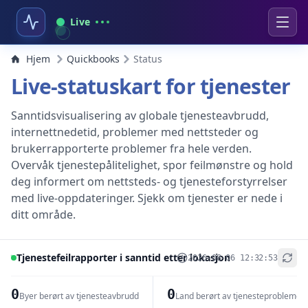
Live
Hjem
Quickbooks
Status
Live-statuskart for tjenester
Sanntidsvisualisering av globale tjenesteavbrudd,
internettnedetid, problemer med nettsteder og
brukerrapporterte problemer fra hele verden.
Overvåk tjenestepålitelighet, spor feilmønstre og hold
deg informert om nettsteds- og tjenesteforstyrrelser
med live-oppdateringer. Sjekk om tjenester er nede i
ditt område.
Tjenestefeilrapporter i sanntid etter lokasjon
2026-08-06 12:32:53
+
−
0
0
Byer berørt av tjenesteavbrudd
Land berørt av tjenesteproblemer
Leaflet
|
© OpenStreetMap contributors