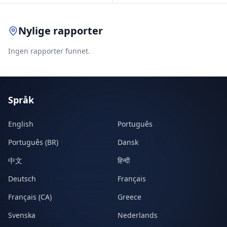
Nylige rapporter
Ingen rapporter funnet.
Språk
English
Português
Português (BR)
Dansk
中文
हिन्दी
Deutsch
Français
Français (CA)
Greece
Svenska
Nederlands