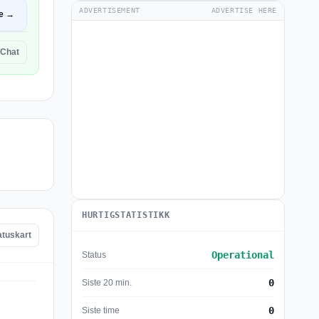
ADVERTISEMENT
ADVERTISE HERE
e →
tChat
HURTIGSTATISTIKK
atuskart
Operational
Status
0
Siste 20 min.
0
Siste time