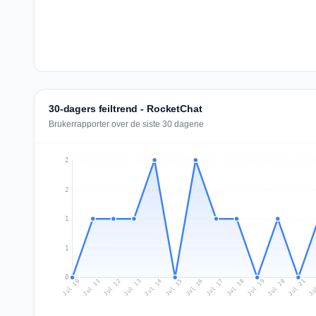
30-dagers feiltrend - RocketChat
Brukerrapporter over de siste 30 dagene
2
2
1
1
0
Jul 19
Ju
Jul 12
Jul 15
Jul 18
Jul 21
Jul 11
Jul 14
Jul 17
Jul 20
Jul 10
Jul 13
Jul 16