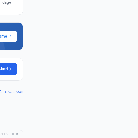
0 dager
rome
-kart
hat-statuskart
RTISE HERE