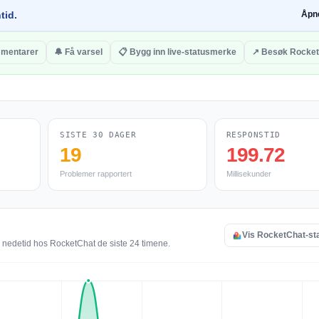
tid.
Åpn
mmentarer
🔔 Få varsel
📋 Bygg inn live-statusmerke
↗ Besøk Rocke
SISTE 30 DAGER
RESPONSTID
19
199.72
Problemer rapportert
Millisekunder
Vis RocketChat-st
g nedetid hos RocketChat de siste 24 timene.