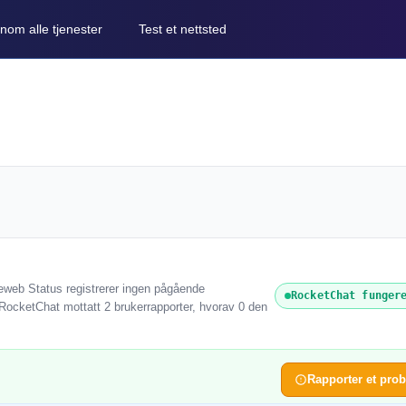
nom alle tjenester
Test et nettsted
reweb Status registrerer ingen pågående
RocketChat funger
r RocketChat mottatt 2 brukerrapporter, hvorav 0 den
Rapporter et pro