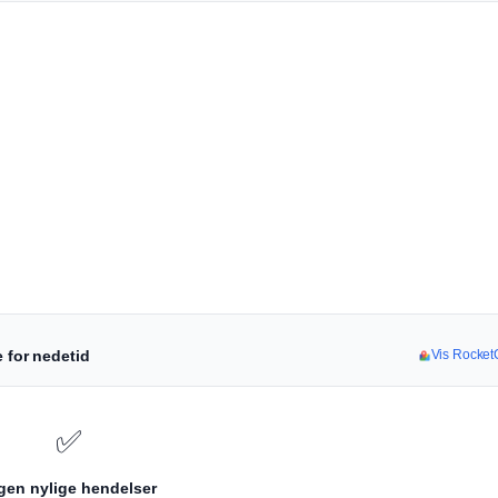
e for nedetid
Vis RocketC
✅
gen nylige hendelser