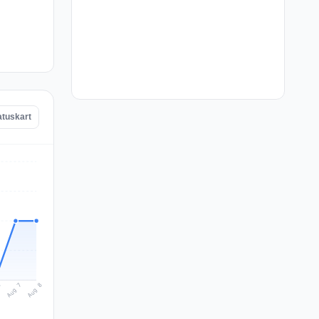
atuskart
Aug 8
Aug 7
6