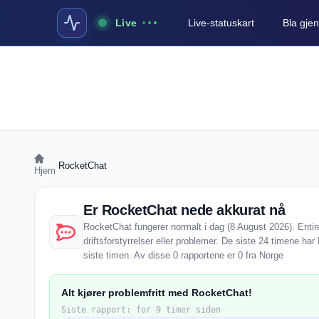
Live
Live-statuskart
Bla gjen
›
RocketChat
Hjem
Er RocketChat nede akkurat nå
RocketChat fungerer normalt i dag (8 August 2026). Enti
driftsforstyrrelser eller problemer. De siste 24 timene ha
siste timen. Av disse 0 rapportene er 0 fra Norge
Alt kjører problemfritt med RocketChat!
Siste rapport: for 9 timer siden