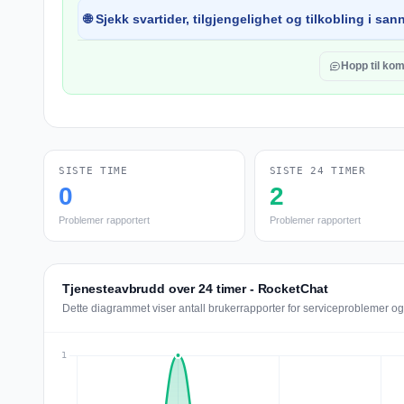
🌐 Sjekk svartider, tilgjengelighet og tilkobling i sann
Hopp til ko
SISTE TIME
SISTE 24 TIMER
0
2
Problemer rapportert
Problemer rapportert
Tjenesteavbrudd over 24 timer - RocketChat
Dette diagrammet viser antall brukerrapporter for serviceproblemer o