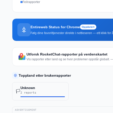
Feilrapporter
Entireweb Status for Chrome
Oppdatert
Følg dine favorittjenester direkte i nettleseren — ett klikk fo
Utforsk RocketChat-rapporter på verdenskartet
Vis rapporter etter land og se hvor problemer oppstår globalt. — 
Toppland etter brukerrapporter
Unknown
🏳️
2 reports
ADVERTISEMENT