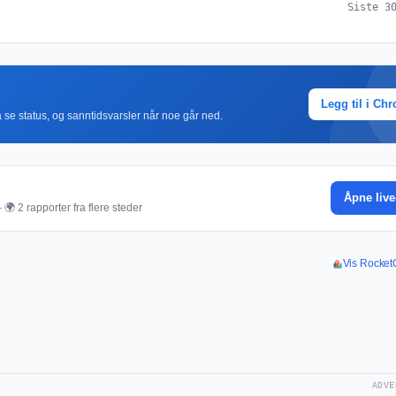
Siste 3
Legg til i Ch
r å se status, og sanntidsvarsler når noe går ned.
Åpne live
🌍 2 rapporter fra flere steder
Vis RocketC
ADVE