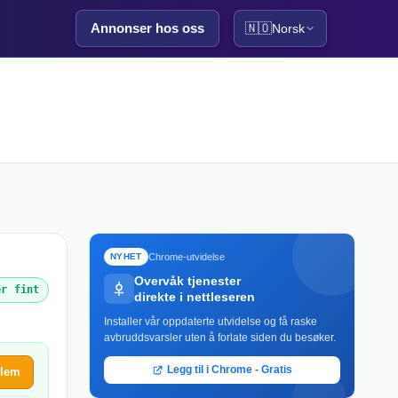
Annonser hos oss
🇳🇴
Norsk
Chrome-utvidelse
NYHET
Overvåk tjenester
er fint
direkte i nettleseren
Installer vår oppdaterte utvidelse og få raske
avbruddsvarsler uten å forlate siden du besøker.
Legg til i Chrome - Gratis
blem