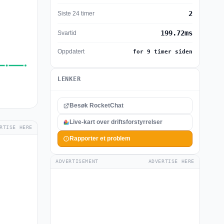
2
Siste 24 timer
199.72ms
Svartid
Oppdatert
for 9 timer siden
LENKER
Besøk RocketChat
Live-kart over driftsforstyrrelser
RTISE HERE
Rapporter et problem
ADVERTISEMENT
ADVERTISE HERE