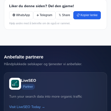
Liker du denne siden? Del den gjerne!
🟢 WhatsApp
✈️ Telegram
𝕏 Share
📋 Kopier lenke
Hjelp andre med å bekrefte om de også er rammet.
Anbefalte partnere
Håndplukkede selskaper og tjenester vi anbefaler.
LiveSEO
Partner
Turn your search data into more organic traffic
Visit LiveSEO Today →