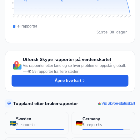
39
19
0
Jul 15
Jul 18
Jul 31
Jul 21
Jul 24
Jul 11
Jul 14
Jul 27
Jul 30
Jul 17
Jul 20
Jul 23
Jul 10
Jul 13
Jul 26
Jul 29
Jul 16
Jul 19
Jul 22
Jul 12
Jul 25
Jul 28
Aug 1
Aug 4
Jul 9
Aug 3
Jul 8
Aug 6
Aug 2
Aug 5
Feilrapporter
Siste 30 dager
Utforsk Skype-rapporter på verdenskartet
Vis rapporter etter land og se hvor problemer oppstår globalt.
— 🌍 59 rapporter fra flere steder
Åpne live-kart
Toppland etter brukerrapporter
Vis Skype-statuskart
Sweden
Germany
7 reports
6 reports