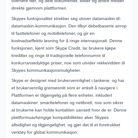
overføre filer, og dele dokumenter, bilder og andre medier
direkte gjennom plattformen.
Skypes funksjonalitet strekker seg utover datamaskin-til-
datamaskin-kommunikasjon. Den tilbyr debetbaserte anrop
til fasttelefoner og mobiltelefoner, og gir en
kostnadseffektiv løsning for å ringe internasjonalt. Denne
funksjonen, kjent som Skype Credit, lar brukere kjøpe
kreditter og ringe til tradisjonelle telefonnumre til
konkurransedyktige priser, noe som utvider rekkevidden til
Skypes kommunikasjonsmuligheter.
Skype er designet med brukervennlighet i tankene, og har
et brukervennlig grensesnitt som er enkelt å navigere i.
Plattformen er tilgjengelig på flere enheter, inkludert
datamaskiner, smarttelefoner og nettbrett, noe som sikrer
at brukerne kan holde kontakten uansett hvor de er. Denne
plattformuavhengige kompatibiliteten øker Skypes
allsidighet og tilgjengelighet, og gjør det til et foretrukket
verktøy for global kommunikasjon.