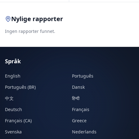
Nylige rapporter
Ingen rapporter funnet.
Språk
English
Português
Português (BR)
Dansk
中文
हिन्दी
Deutsch
Français
Français (CA)
Greece
Svenska
Nederlands