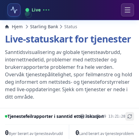
Live
Hjem
Starling Bank
Status
Live-statuskart for tjenester
Sanntidsvisualisering av globale tjenesteavbrudd,
internettnedetid, problemer med nettsteder og
brukerrapporterte problemer fra hele verden.
Overvåk tjenestepålitelighet, spor feilmønstre og hold
deg informert om nettsteds- og tjenesteforstyrrelser
med live-oppdateringer. Sjekk om tjenester er nede i
ditt område.
Tjenestefeilrapporter i sanntid etter lokasjon
2026-08-09 13:21:28
+
−
0
0
Byer berørt av tjenesteavbrudd
Land berørt av tjenesteproblemer
Leaflet
|
© OpenStreetMap contributors