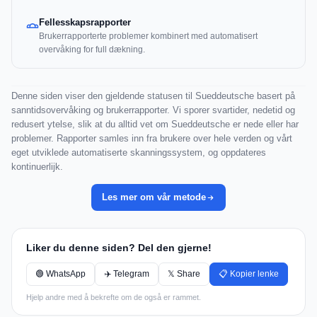
Fellesskapsrapporter
Brukerrapporterte problemer kombinert med automatisert
overvåking for full dækning.
Denne siden viser den gjeldende statusen til Sueddeutsche basert på
sanntidsovervåking og brukerrapporter. Vi sporer svartider, nedetid og
redusert ytelse, slik at du alltid vet om Sueddeutsche er nede eller har
problemer. Rapporter samles inn fra brukere over hele verden og vårt
eget utviklede automatiserte skanningssystem, og oppdateres
kontinuerlijk.
Les mer om vår metode
Liker du denne siden? Del den gjerne!
🟢 WhatsApp
✈️ Telegram
𝕏 Share
📋 Kopier lenke
Hjelp andre med å bekrefte om de også er rammet.