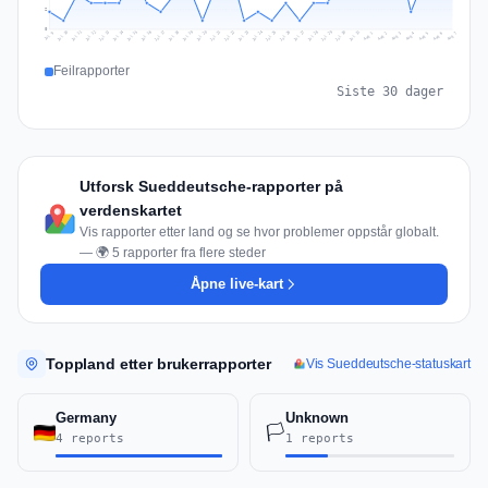
2
0
Jul 16
Jul 19
Jul 22
Jul 25
Jul 12
Jul 15
Jul 28
Jul 31
Jul 18
Jul 21
Jul 24
Jul 11
Jul 14
Jul 27
Jul 30
Jul 17
Jul 20
Jul 23
Jul 10
Jul 13
Jul 26
Jul 29
Aug 2
Aug 5
Aug 1
Aug 4
Jul 9
Aug 7
Aug 3
Aug 6
Feilrapporter
Siste 30 dager
Utforsk Sueddeutsche-rapporter på
verdenskartet
Vis rapporter etter land og se hvor problemer oppstår globalt.
— 🌍 5 rapporter fra flere steder
Åpne live-kart
Toppland etter brukerrapporter
Vis Sueddeutsche-statuskart
Germany
Unknown
🏳️
4 reports
1 reports