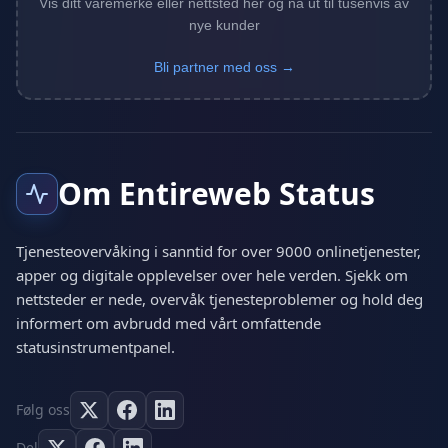
Vis ditt varemerke eller nettsted her og nå ut til tusenvis av
nye kunder
Bli partner med oss →
Om Entireweb Status
Tjenesteovervåking i sanntid for over 9000 onlinetjenester,
apper og digitale opplevelser over hele verden. Sjekk om
nettsteder er nede, overvåk tjenesteproblemer og hold deg
informert om avbrudd med vårt omfattende
statusinstrumentpanel.
Følg oss
Del