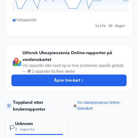
1
0
Jul 16
Jul 19
Jul 22
Jul 25
Jul 12
Jul 15
Jul 28
Jul 31
Jul 18
Jul 21
Jul 24
Jul 11
Jul 14
Jul 27
Jul 30
Jul 17
Jul 20
Jul 23
Jul 10
Jul 13
Jul 26
Jul 29
Aug 2
Aug 5
Aug 1
Aug 4
Jul 9
Aug 7
Aug 3
Aug 6
Feilrapporter
Siste 30 dager
Utforsk Ubezpieczenia Online-rapporter på
verdenskartet
Vis rapporter etter land og se hvor problemer oppstår globalt.
— 🌍 2 rapporter fra flere steder
Åpne live-kart
Toppland etter
Vis Ubezpieczenia Online-
statuskart
brukerrapporter
Unknown
🏳️
2 reports