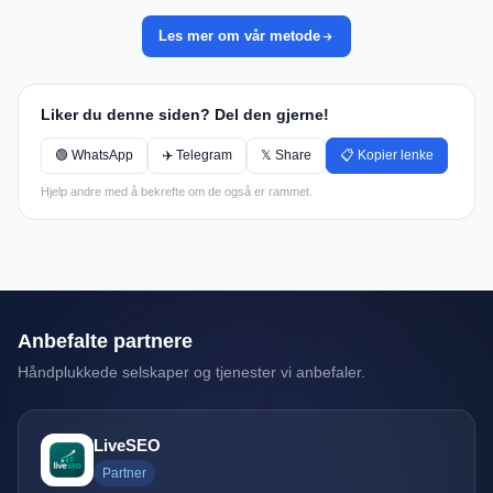
Les mer om vår metode
Liker du denne siden? Del den gjerne!
🟢 WhatsApp
✈️ Telegram
𝕏 Share
📋 Kopier lenke
Hjelp andre med å bekrefte om de også er rammet.
Anbefalte partnere
Håndplukkede selskaper og tjenester vi anbefaler.
LiveSEO
Partner