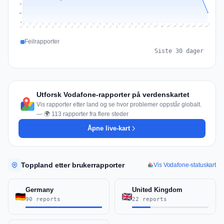
72
36
0
Jul 18
Jul 21
Jul 24
Jul 11
Jul 27
Jul 14
Jul 17
Jul 30
Jul 20
Jul 23
Jul 26
Jul 13
Jul 16
Jul 29
Jul 19
Jul 22
Jul 25
Jul 12
Jul 15
Jul 28
Jul 31
Aug 4
Aug 7
Aug 3
Aug 6
Aug 9
Aug 2
Aug 5
Aug 8
Aug 1
Feilrapporter
Siste 30 dager
Utforsk Vodafone-rapporter på verdenskartet
Vis rapporter etter land og se hvor problemer oppstår globalt.
— 🌍 113 rapporter fra flere steder
Åpne live-kart
Toppland etter brukerrapporter
Vis Vodafone-statuskart
Germany
United Kingdom
90 reports
22 reports