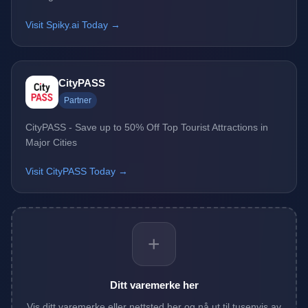
Visit Spiky.ai Today →
CityPASS
Partner
CityPASS - Save up to 50% Off Top Tourist Attractions in
Major Cities
Visit CityPASS Today →
+
Ditt varemerke her
Vis ditt varemerke eller nettsted her og nå ut til tusenvis av