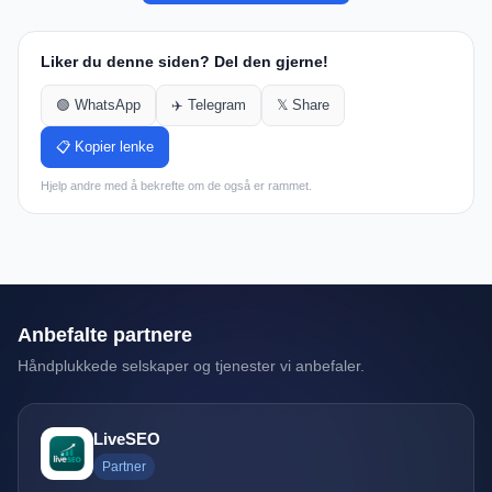
Liker du denne siden? Del den gjerne!
🟢 WhatsApp
✈️ Telegram
𝕏 Share
📋 Kopier lenke
Hjelp andre med å bekrefte om de også er rammet.
Anbefalte partnere
Håndplukkede selskaper og tjenester vi anbefaler.
LiveSEO
Partner