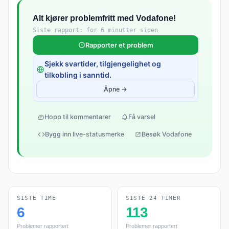
Alt kjører problemfritt med Vodafone!
Siste rapport: for 6 minutter siden
Rapporter et problem
Sjekk svartider, tilgjengelighet og
tilkobling i sanntid.
Åpne →
Hopp til kommentarer
Få varsel
Bygg inn live-statusmerke
Besøk Vodafone
SISTE TIME
SISTE 24 TIMER
6
113
Problemer rapportert
Problemer rapportert