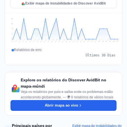
Exibir mapa de instabilidades do Discover AvidBit
2
2
1
1
0
Jul 15
Jul 18
Jul 31
Jul 21
Jul 24
Jul 11
Jul 14
Jul 27
Jul 30
Jul 17
Jul 20
Jul 23
Jul 10
Jul 13
Jul 26
Jul 29
Jul 16
Jul 19
Jul 22
Jul 12
Jul 25
Jul 28
Aug 1
Aug 4
Jul 9
Aug 3
Jul 8
Aug 6
Aug 2
Aug 5
Relatórios de erro
Últimos 30 Dias
Explore os relatórios do Discover AvidBit no
mapa-múndi
Veja os relatórios por país e saiba onde os problemas estão
acontecendo globalmente. — 🌍 0 relatórios de vários locais
Abrir mapa ao vivo
Principais países por
Exibir mapa de instabilidades do