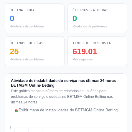
ÚLTIMA HORA
ÚLTIMAS 24 HORAS
0
0
Relatórios de problemas
Relatórios de problemas
ÚLTIMOS 30 DIAS
TEMPO DE RESPOSTA
25
619.01
Relatórios de problemas
Milissegundos
Atividade de instabilidade do serviço nas últimas 24 horas -
BETMGM Online Betting
Este gráfico mostra o número de relatórios de usuários para
problemas de serviço e quedas no BETMGM Online Betting nas
últimas 24 horas.
Exibir mapa de instabilidades do BETMGM Online Betting