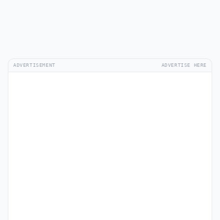
ADVERTISEMENT
ADVERTISE HERE