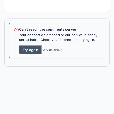
Can't reach the comments server
Your connection dropped or our service is briefly
unreachable. Check your internet and try again.
Try again
Service status