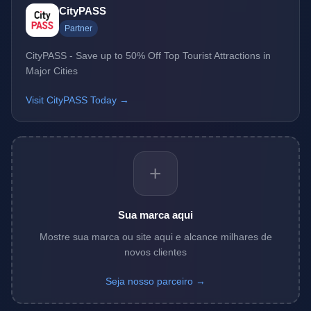
CityPASS
Partner
CityPASS - Save up to 50% Off Top Tourist Attractions in
Major Cities
Visit CityPASS Today →
+
Sua marca aqui
Mostre sua marca ou site aqui e alcance milhares de
novos clientes
Seja nosso parceiro →