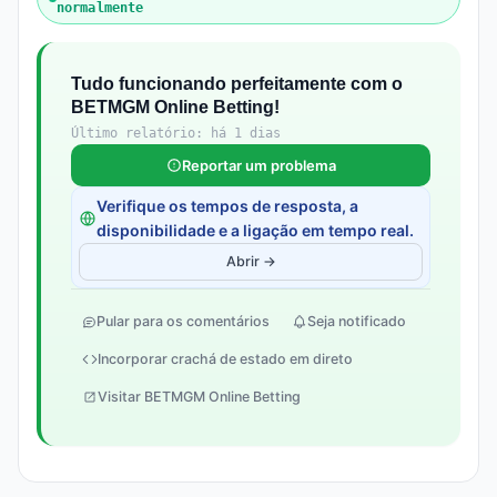
normalmente
Tudo funcionando perfeitamente com o
BETMGM Online Betting!
Último relatório: há 1 dias
Reportar um problema
Verifique os tempos de resposta, a
disponibilidade e a ligação em tempo real.
Abrir →
Pular para os comentários
Seja notificado
Incorporar crachá de estado em direto
Visitar BETMGM Online Betting