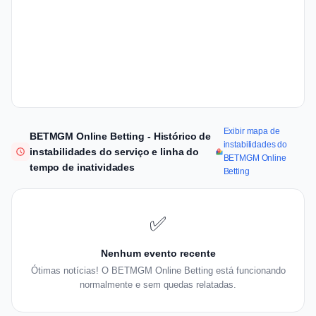
Exibir mapa de
BETMGM Online Betting - Histórico de
instabilidades do
instabilidades do serviço e linha do
BETMGM Online
tempo de inatividades
Betting
✅
Nenhum evento recente
Ótimas notícias! O BETMGM Online Betting está funcionando
normalmente e sem quedas relatadas.