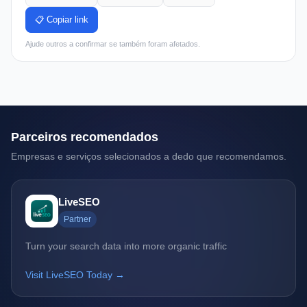
📋 Copiar link
Ajude outros a confirmar se também foram afetados.
Parceiros recomendados
Empresas e serviços selecionados a dedo que recomendamos.
LiveSEO
Partner
Turn your search data into more organic traffic
Visit LiveSEO Today →