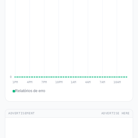
Relatórios de erro
ADVERTISEMENT
ADVERTISE HERE