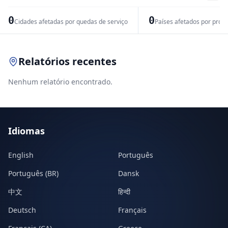
−
0
0
Cidades afetadas por quedas de serviço
Países afetados por prob
Leaflet
|
© OpenStreetMap contributors
Relatórios recentes
Nenhum relatório encontrado.
Idiomas
English
Português
Português (BR)
Dansk
中文
हिन्दी
Deutsch
Français