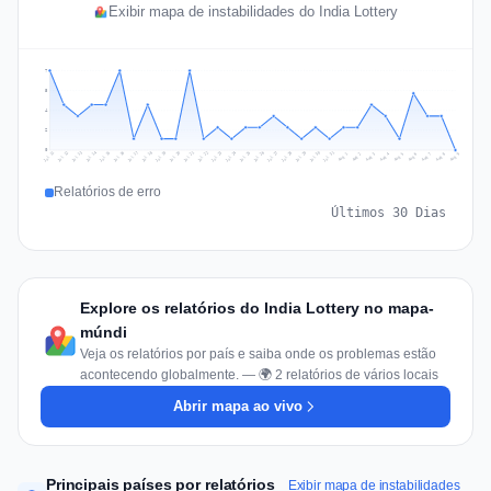
Exibir mapa de instabilidades do India Lottery
7
5
4
2
0
Jul 18
Jul 21
Jul 24
Jul 11
Jul 27
Jul 14
Jul 17
Jul 30
Jul 20
Jul 23
Jul 26
Jul 13
Jul 16
Jul 29
Jul 19
Jul 22
Jul 25
Jul 12
Jul 15
Jul 28
Jul 31
Aug 4
Aug 7
Aug 3
Aug 6
Aug 9
Aug 2
Aug 5
Aug 8
Aug 1
Relatórios de erro
Últimos 30 Dias
Explore os relatórios do India Lottery no mapa-
múndi
Veja os relatórios por país e saiba onde os problemas estão
acontecendo globalmente. — 🌍 2 relatórios de vários locais
Abrir mapa ao vivo
Principais países por relatórios
Exibir mapa de instabilidades