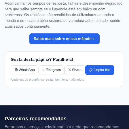
Acompanhamos tempos de resposta, falhas e desempenho degradado
para que saiba sempre se o Lavendla está em baixo ou com
problemas. Os relatórios são recolhidos de utilizadores em todo o
mundo e do nosso próprio sistema de varredura automatizado, sendo
atualizados continuamente.
Saiba mais sobre nosso método
Gosta desta página? Partilhe-a!
🟢 WhatsApp
✈️ Telegram
𝕏 Share
📋 Copiar link
Ajude outros a confirmar se também foram afetados.
Parceiros recomendados
Empresas e serviços selecionados a dedo que recomendamos.