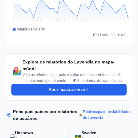
4
3
1
0
Jul 17
Jul 20
Jul 23
Jul 10
Jul 26
Jul 13
Jul 16
Jul 29
Jul 19
Jul 22
Jul 25
Jul 12
Jul 15
Jul 28
Jul 31
Jul 18
Jul 21
Jul 24
Jul 11
Jul 14
Jul 27
Jul 30
Aug 3
Aug 6
Aug 2
Aug 5
Aug 8
Aug 1
Aug 4
Aug 7
Relatórios de erro
Últimos 30 Dias
Explore os relatórios do Lavendla no mapa-
múndi
Veja os relatórios por país e saiba onde os problemas estão
acontecendo globalmente. — 🌍 3 relatórios de vários locais
Abrir mapa ao vivo
Principais países por relatórios
Exibir mapa de instabilidades
do Lavendla
de usuários
Unknown
Sweden
🏳️