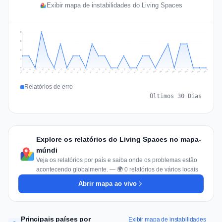
Exibir mapa de instabilidades do Living Spaces
3
2
2
1
0
Jul 18
Jul 21
Jul 24
Jul 11
Jul 27
Jul 14
Jul 17
Jul 30
Jul 20
Jul 23
Jul 26
Jul 13
Jul 16
Jul 29
Jul 19
Jul 22
Jul 25
Jul 12
Jul 15
Jul 28
Jul 31
Aug 4
Aug 7
Aug 3
Aug 6
Aug 9
Aug 2
Aug 5
Aug 8
Aug 1
Relatórios de erro
Últimos 30 Dias
Explore os relatórios do Living Spaces no mapa-
múndi
Veja os relatórios por país e saiba onde os problemas estão
acontecendo globalmente. — 🌍 0 relatórios de vários locais
Abrir mapa ao vivo
Principais países por
Exibir mapa de instabilidades