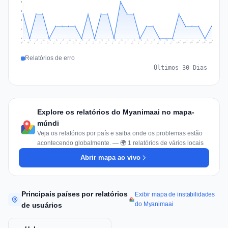
3
2
2
1
0
Jul 15
Jul 18
Jul 31
Jul 21
Jul 24
Jul 11
Jul 14
Jul 27
Jul 30
Jul 17
Jul 20
Jul 23
Jul 10
Jul 13
Jul 26
Jul 29
Jul 16
Jul 19
Jul 22
Jul 12
Jul 25
Jul 28
Aug 1
Aug 4
Jul 9
Aug 3
Jul 8
Aug 6
Aug 2
Aug 5
Relatórios de erro
Últimos 30 Dias
Explore os relatórios do Myanimaai no mapa-
múndi
Veja os relatórios por país e saiba onde os problemas estão
acontecendo globalmente. — 🌍 1 relatórios de vários locais
Abrir mapa ao vivo
Principais países por relatórios
Exibir mapa de instabilidades
do Myanimaai
de usuários