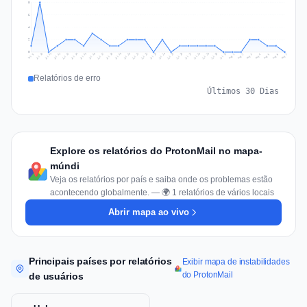
8
6
4
2
0
Jul 16
Jul 19
Jul 22
Jul 25
Jul 12
Jul 15
Jul 28
Jul 31
Jul 18
Jul 21
Jul 24
Jul 11
Jul 14
Jul 27
Jul 30
Jul 17
Jul 20
Jul 23
Jul 10
Jul 13
Jul 26
Jul 29
Aug 2
Aug 5
Aug 1
Aug 4
Jul 9
Aug 7
Aug 3
Aug 6
Relatórios de erro
Últimos 30 Dias
Explore os relatórios do ProtonMail no mapa-
múndi
Veja os relatórios por país e saiba onde os problemas estão
acontecendo globalmente. — 🌍 1 relatórios de vários locais
Abrir mapa ao vivo
Principais países por relatórios
Exibir mapa de instabilidades
do ProtonMail
de usuários