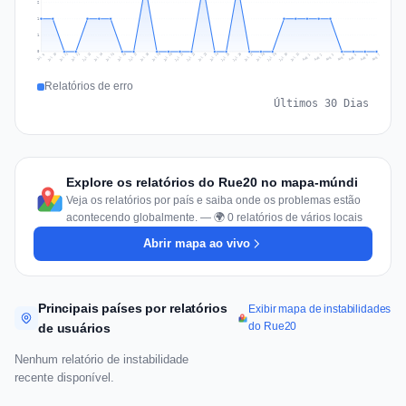
2
1
1
0
Jul 16
Jul 19
Jul 22
Jul 25
Jul 12
Jul 15
Jul 28
Jul 31
Jul 18
Jul 21
Jul 24
Jul 11
Jul 14
Jul 27
Jul 30
Jul 17
Jul 20
Jul 23
Jul 10
Jul 13
Jul 26
Jul 29
Aug 2
Aug 5
Aug 1
Aug 4
Jul 9
Aug 7
Aug 3
Aug 6
Relatórios de erro
Últimos 30 Dias
Explore os relatórios do Rue20 no mapa-múndi
Veja os relatórios por país e saiba onde os problemas estão
acontecendo globalmente. — 🌍 0 relatórios de vários locais
Abrir mapa ao vivo
Principais países por relatórios
Exibir mapa de instabilidades
do Rue20
de usuários
Nenhum relatório de instabilidade
recente disponível.