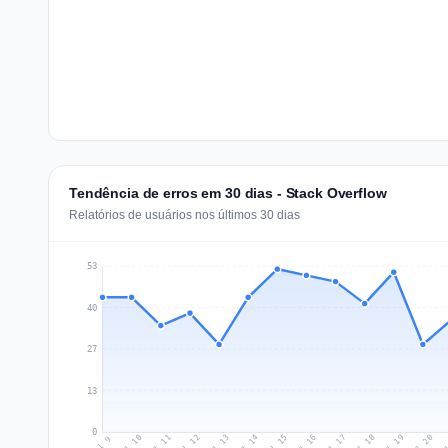
Tendência de erros em 30 dias - Stack Overflow
Relatórios de usuários nos últimos 30 dias
53
40
27
13
0
Jul 18
Ju
Jul 11
Jul 14
Jul 17
Jul 20
Jul 10
Jul 13
Jul 16
Jul 19
Jul 12
Jul 15
Jul 9