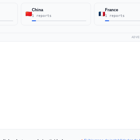
China
France
1 reports
1 reports
ADVE