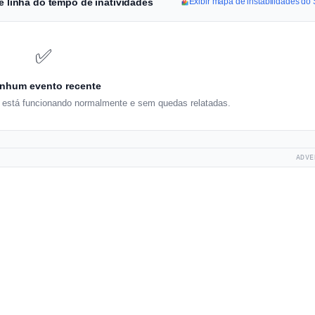
 e linha do tempo de inatividades
Exibir mapa de instabilidades do 
✅
nhum evento recente
w está funcionando normalmente e sem quedas relatadas.
ADVE