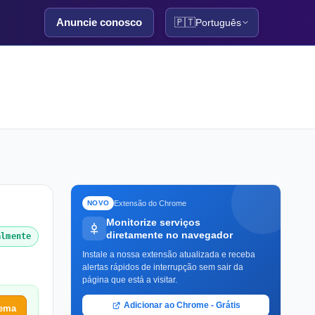
Anuncie conosco
🇵🇹
Português
Extensão do Chrome
NOVO
Monitorize serviços
diretamente no navegador
almente
Instale a nossa extensão atualizada e receba
alertas rápidos de interrupção sem sair da
página que está a visitar.
Adicionar ao Chrome - Grátis
lema