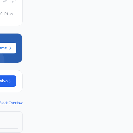
30 Dias
rome
vivo
Stack Overflow