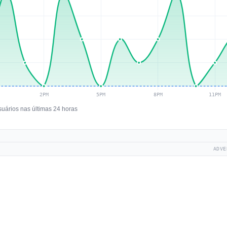
suários nas últimas 24 horas
ADVE