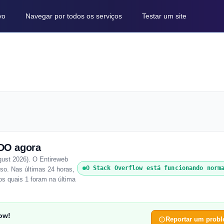
vo
Navegar por todos os serviços
Testar um site
DO agora
gust 2026). O Entireweb
O Stack Overflow está funcionando norm
so. Nas últimas 24 horas,
dos quais 1 foram na última
ow!
Reportar um prob