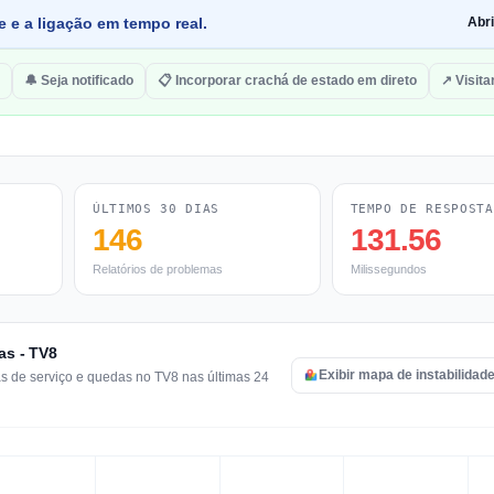
e e a ligação em tempo real.
Abr
🔔 Seja notificado
📋 Incorporar crachá de estado em direto
↗ Visita
ÚLTIMOS 30 DIAS
TEMPO DE RESPOSTA
146
131.56
Relatórios de problemas
Milissegundos
as - TV8
Exibir mapa de instabilidad
as de serviço e quedas no TV8 nas últimas 24