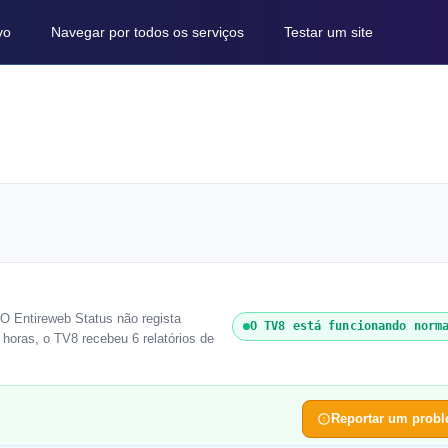
vo
Navegar por todos os serviços
Testar um site
 O Entireweb Status não regista
O TV8 está funcionando norm
horas, o TV8 recebeu 6 relatórios de
Reportar um prob