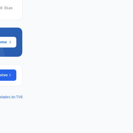
30 Dias
rome
vivo
lidades do TV8