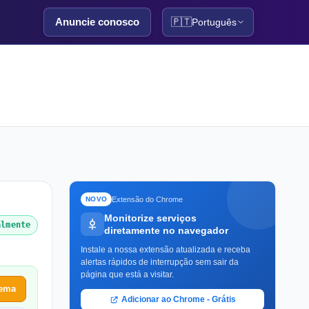
Anuncie conosco
🇵🇹
Português
Extensão do Chrome
NOVO
Monitorize serviços
almente
diretamente no navegador
Instale a nossa extensão atualizada e receba
alertas rápidos de interrupção sem sair da
página que está a visitar.
lema
Adicionar ao Chrome - Grátis