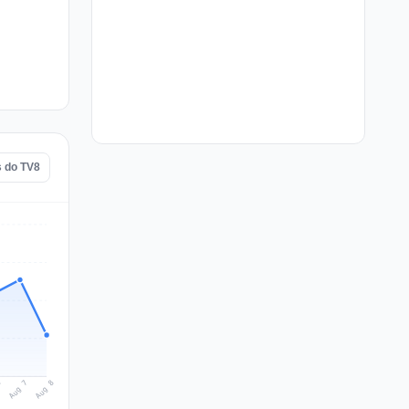
s do TV8
Aug 8
Aug 7
6