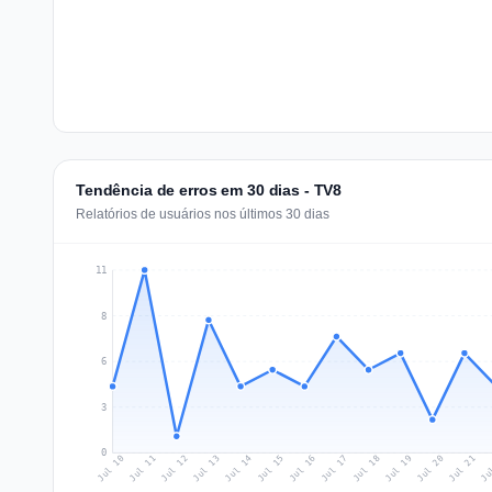
Tendência de erros em 30 dias - TV8
Relatórios de usuários nos últimos 30 dias
11
8
6
3
0
Jul 19
Ju
Jul 12
Jul 15
Jul 18
Jul 21
Jul 11
Jul 14
Jul 17
Jul 20
Jul 10
Jul 13
Jul 16