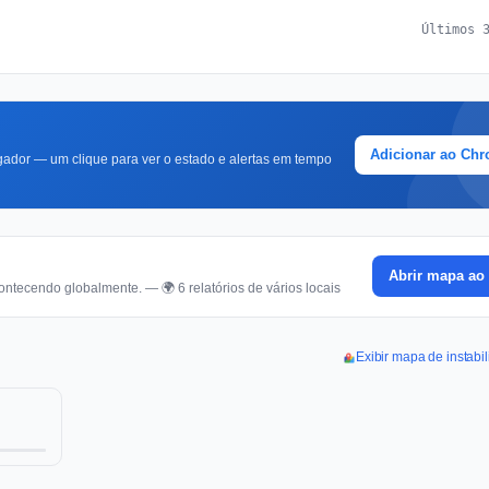
Últimos 
Adicionar ao Ch
ador — um clique para ver o estado e alertas em tempo
Abrir mapa ao 
ontecendo globalmente. — 🌍 6 relatórios de vários locais
Exibir mapa de instabi