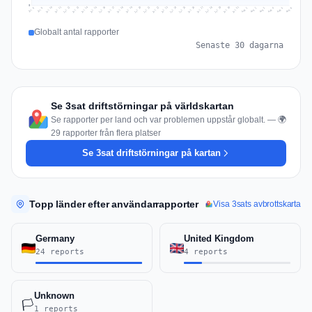
0
Jul 15
Jul 18
Jul 31
Jul 21
Jul 24
Jul 11
Jul 14
Jul 27
Jul 30
Jul 17
Jul 20
Jul 23
Jul 10
Jul 13
Jul 26
Jul 29
Jul 16
Jul 19
Jul 22
Jul 12
Jul 25
Jul 28
Aug 1
Aug 4
Jul 9
Aug 3
Jul 8
Aug 6
Aug 2
Aug 5
Globalt antal rapporter
Senaste 30 dagarna
Se 3sat driftstörningar på världskartan
Se rapporter per land och var problemen uppstår globalt. — 🌍
29 rapporter från flera platser
Se 3sat driftstörningar på kartan
Topp länder efter användarrapporter
Visa 3sats avbrottskarta
Germany
United Kingdom
24 reports
4 reports
Unknown
🏳️
1 reports