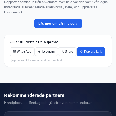
Rapporter samlas in från användare över hela världen samt vårt egna
utvecklade automatiserade skanningssystem, och uppdateras
kontinuerligt.
Läs mer om vår metod
Gillar du detta? Dela gärna!
🟢 WhatsApp
✈️ Telegram
𝕏 Share
📋 Kopiera länk
Hjälp andra att bekräfta om de är drabbade.
Rekommenderade partners
Handplockade företag och tjänster vi rekommenderar.