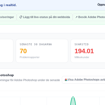
g i realtid.
Öppn
aviseringar
📋 Lägg till live-status på din webbsida
↗ Besök Adobe Phot
SENASTE 30 DAGARNA
SVARSTID
70
194.01
Problemrapporter
Millisekunder
Photoshop
Visa Adobe Photoshops avb
törningar för Adobe Photoshop under de senaste