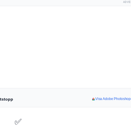
ADVE
ftstopp
Visa Adobe Photoshops
✅