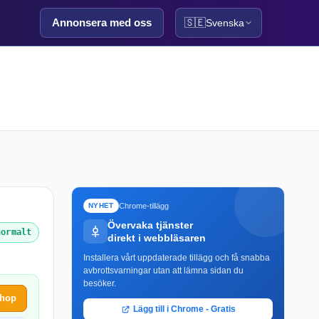
Annonsera med oss
🇸🇪
Svenska
Chrome-tillägg
NYHET
Övervaka tjänster
normalt
direkt i webbläsaren
Installera vårt uppdaterade tillägg och få snabba
avbrottsvarningar utan att lämna sidan du
besöker.
shop
Lägg till i Chrome - Gratis