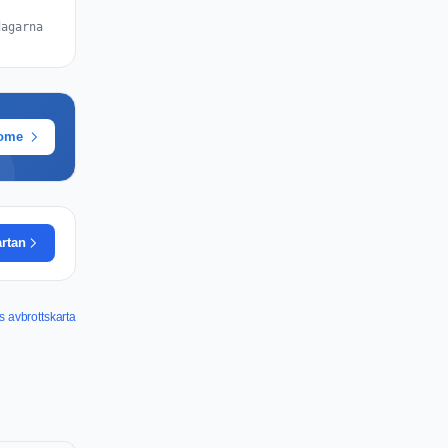
dagarna
rome
rtan
 avbrottskarta