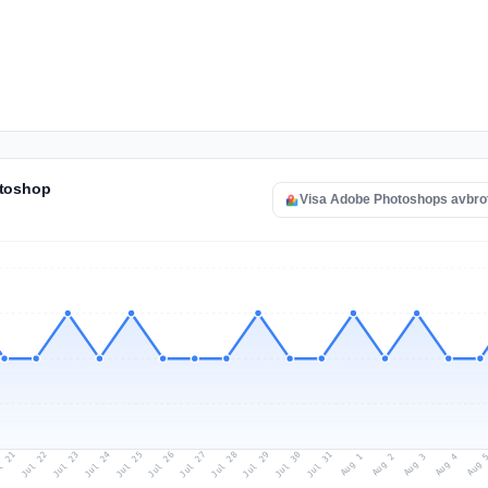
otoshop
Visa Adobe Photoshops avbro
l 21
Jul 24
Jul 27
Jul 30
Jul 23
Jul 26
Jul 29
Jul 22
Jul 25
Jul 28
Jul 31
Aug 3
Aug 2
Aug 
Aug 1
Aug 4