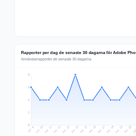
Rapporter per dag de senaste 30 dagarna för Adobe Ph
Användarrapporter de senaste 30 dagarna
4
3
2
1
0
Jul 18
Ju
Jul 11
Jul 14
Jul 17
Jul 20
Jul 10
Jul 13
Jul 16
Jul 19
Jul 12
Jul 15
Jul 9