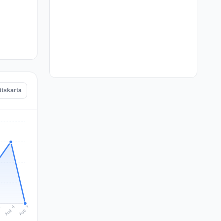
ttskarta
Aug 7
Aug 6
5