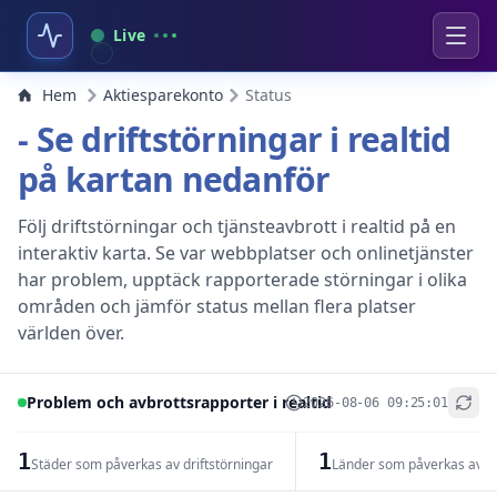
Live
Hem
Aktiesparekonto
Status
- Se driftstörningar i realtid
på kartan nedanför
Följ driftstörningar och tjänsteavbrott i realtid på en
interaktiv karta. Se var webbplatser och onlinetjänster
har problem, upptäck rapporterade störningar i olika
områden och jämför status mellan flera platser
världen över.
Problem och avbrottsrapporter i realtid
2026-08-06 09:25:01
+
−
1
1
Städer som påverkas av driftstörningar
Länder som påverkas av dr
Leaflet
|
© OpenStreetMap contributors