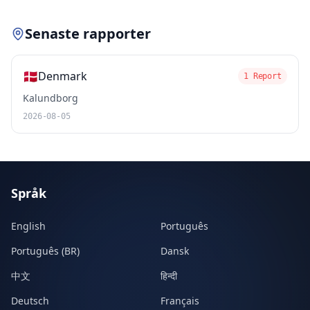
Senaste rapporter
🇩🇰
Denmark
1 Report
Kalundborg
2026-08-05
Språk
English
Português
Português (BR)
Dansk
中文
हिन्दी
Deutsch
Français