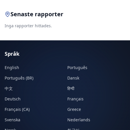
Senaste rapporter
Inga rapporter hittades.
Språk
English
Português
Português (BR)
Dansk
中文
हिन्दी
Deutsch
Français
Français (CA)
Greece
Svenska
Nederlands