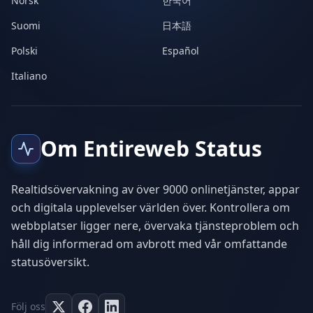
Norsk
한국어
Suomi
日本語
Polski
Español
Italiano
Om Entireweb Status
Realtidsövervakning av över 9000 onlinetjänster, appar
och digitala upplevelser världen över. Kontrollera om
webbplatser ligger nere, övervaka tjänsteproblem och
håll dig informerad om avbrott med vår omfattande
statusöversikt.
Följ oss