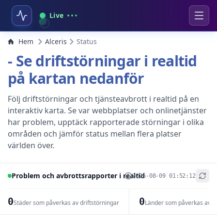
Live
Hem
Alceris
Status
- Se driftstörningar i realtid
på kartan nedanför
Följ driftstörningar och tjänsteavbrott i realtid på en
interaktiv karta. Se var webbplatser och onlinetjänster
har problem, upptäck rapporterade störningar i olika
områden och jämför status mellan flera platser
världen över.
Problem och avbrottsrapporter i realtid
2026-08-09 01:52:12
+
−
0
0
Städer som påverkas av driftstörningar
Länder som påverkas av dr
Leaflet
|
© OpenStreetMap contributors