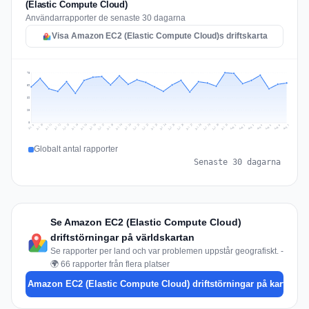
(Elastic Compute Cloud)
Användarrapporter de senaste 30 dagarna
Visa Amazon EC2 (Elastic Compute Cloud)s driftskarta
78
59
39
20
0
Jul 16
Jul 19
Jul 22
Jul 25
Jul 12
Jul 15
Jul 28
Jul 31
Jul 18
Jul 21
Jul 24
Jul 11
Jul 14
Jul 27
Jul 30
Jul 17
Jul 20
Jul 23
Jul 10
Jul 13
Jul 26
Jul 29
Aug 2
Aug 5
Aug 1
Aug 4
Jul 9
Aug 7
Aug 3
Aug 6
Globalt antal rapporter
Senaste 30 dagarna
Se Amazon EC2 (Elastic Compute Cloud)
driftstörningar på världskartan
Se rapporter per land och var problemen uppstår geografiskt. -
🌍 66 rapporter från flera platser
Se Amazon EC2 (Elastic Compute Cloud) driftstörningar på kartan