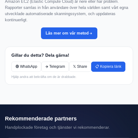
Amazon EC2 (Elastic Compute Cloud) är nere eller har problem.
Rapporter samlas in från användare över hela världen samt vårt egna
utvecklade automatiserade skanningssystem, och uppdateras
kontinuerligt.
Läs mer om vår metod
Gillar du detta? Dela gärna!
🟢 WhatsApp
✈️ Telegram
𝕏 Share
📋 Kopiera länk
Hjälp andra att bekräfta om de är drabbade.
Rekommenderade partners
Handplockade företag och tjänster vi rekommenderar.