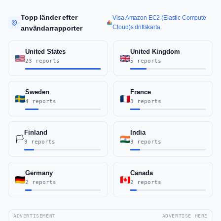
Topp länder efter
Visa Amazon EC2 (Elastic Compute
Cloud)s driftskarta
användarrapporter
United States
United Kingdom
23 reports
5 reports
Sweden
France
4 reports
3 reports
Finland
India
🏳️
3 reports
3 reports
Germany
Canada
2 reports
2 reports
ADVERTISEMENT
ADVERTISE HERE