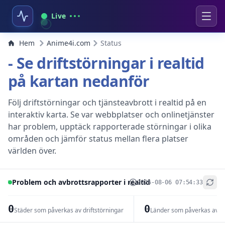
Live
Hem
Anime4i.com
Status
- Se driftstörningar i realtid
på kartan nedanför
Följ driftstörningar och tjänsteavbrott i realtid på en
interaktiv karta. Se var webbplatser och onlinetjänster
har problem, upptäck rapporterade störningar i olika
områden och jämför status mellan flera platser
världen över.
Problem och avbrottsrapporter i realtid
2026-08-06 07:54:33
+
−
0
0
Städer som påverkas av driftstörningar
Länder som påverkas av dr
Leaflet
|
© OpenStreetMap contributors