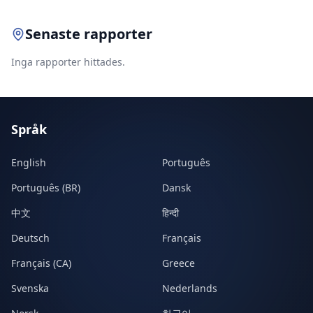
Senaste rapporter
Inga rapporter hittades.
Språk
English
Português
Português (BR)
Dansk
中文
हिन्दी
Deutsch
Français
Français (CA)
Greece
Svenska
Nederlands