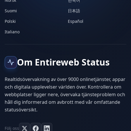
Norsk
한국어
Suomi
日本語
Polski
Español
Italiano
Om Entireweb Status
Realtidsövervakning av över 9000 onlinetjänster, appar
och digitala upplevelser världen över. Kontrollera om
webbplatser ligger nere, övervaka tjänsteproblem och
håll dig informerad om avbrott med vår omfattande
statusöversikt.
Följ oss