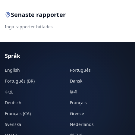
Senaste rapporter
Inga rapporter hittades.
Språk
English
Português
Português (BR)
Dansk
中文
हिन्दी
Deutsch
Français
Français (CA)
Greece
Svenska
Nederlands