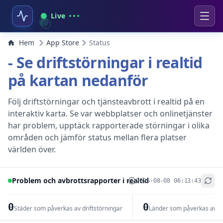
Live
Hem
App Store
Status
- Se driftstörningar i realtid
på kartan nedanför
Följ driftstörningar och tjänsteavbrott i realtid på en
interaktiv karta. Se var webbplatser och onlinetjänster
har problem, upptäck rapporterade störningar i olika
områden och jämför status mellan flera platser
världen över.
Problem och avbrottsrapporter i realtid
2026-08-08 06:13:43
+
−
0
0
Städer som påverkas av driftstörningar
Länder som påverkas av dr
Leaflet
|
© OpenStreetMap contributors