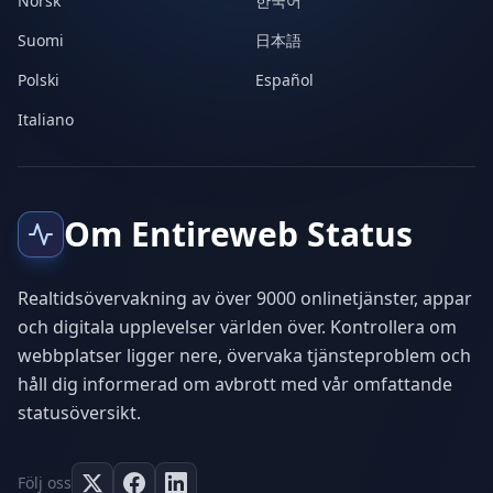
Norsk
한국어
Suomi
日本語
Polski
Español
Italiano
Om Entireweb Status
Realtidsövervakning av över 9000 onlinetjänster, appar
och digitala upplevelser världen över. Kontrollera om
webbplatser ligger nere, övervaka tjänsteproblem och
håll dig informerad om avbrott med vår omfattande
statusöversikt.
Följ oss