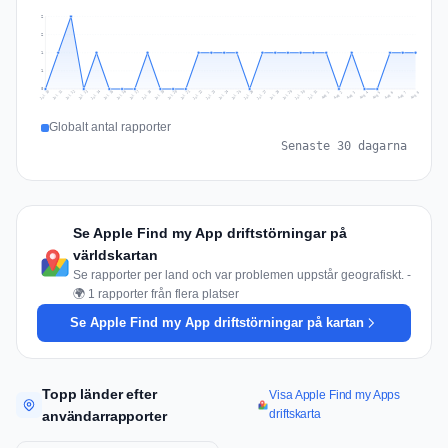
2
2
1
1
0
Jul 17
Jul 20
Jul 23
Jul 10
Jul 26
Jul 13
Jul 16
Jul 29
Jul 19
Jul 22
Jul 25
Jul 12
Jul 15
Jul 28
Jul 31
Jul 18
Jul 21
Jul 24
Jul 11
Jul 14
Jul 27
Jul 30
Aug 3
Aug 6
Aug 2
Aug 5
Aug 8
Aug 1
Aug 4
Aug 7
Globalt antal rapporter
Senaste 30 dagarna
Se Apple Find my App driftstörningar på
världskartan
Se rapporter per land och var problemen uppstår geografiskt. -
🌍 1 rapporter från flera platser
Se Apple Find my App driftstörningar på kartan
Topp länder efter
Visa Apple Find my Apps
driftskarta
användarrapporter