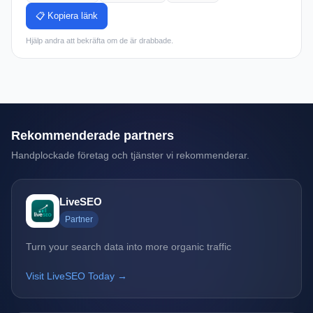
📋 Kopiera länk
Hjälp andra att bekräfta om de är drabbade.
Rekommenderade partners
Handplockade företag och tjänster vi rekommenderar.
LiveSEO
Partner
Turn your search data into more organic traffic
Visit LiveSEO Today →