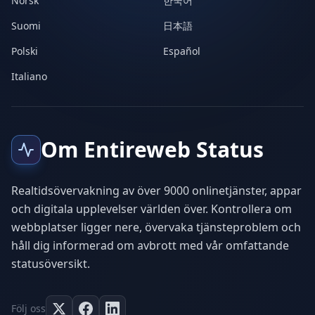
Norsk
한국어
Suomi
日本語
Polski
Español
Italiano
Om Entireweb Status
Realtidsövervakning av över 9000 onlinetjänster, appar
och digitala upplevelser världen över. Kontrollera om
webbplatser ligger nere, övervaka tjänsteproblem och
håll dig informerad om avbrott med vår omfattande
statusöversikt.
Följ oss