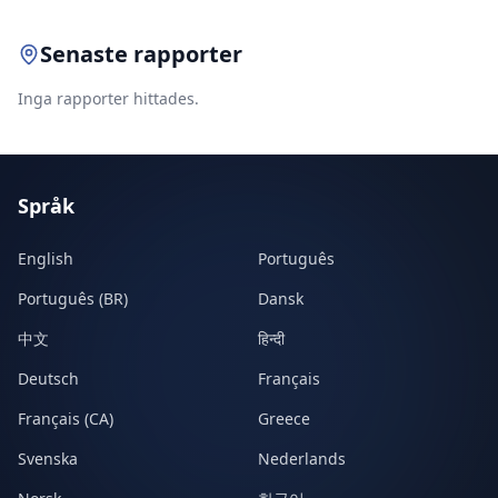
Senaste rapporter
Inga rapporter hittades.
Språk
English
Português
Português (BR)
Dansk
中文
हिन्दी
Deutsch
Français
Français (CA)
Greece
Svenska
Nederlands