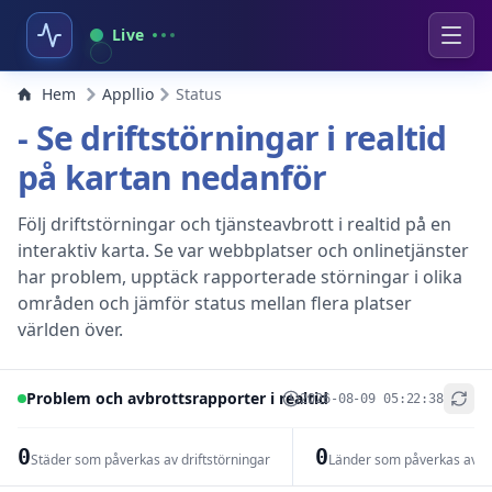
Live
Hem
Appllio
Status
- Se driftstörningar i realtid
på kartan nedanför
Följ driftstörningar och tjänsteavbrott i realtid på en
interaktiv karta. Se var webbplatser och onlinetjänster
har problem, upptäck rapporterade störningar i olika
områden och jämför status mellan flera platser
världen över.
Problem och avbrottsrapporter i realtid
2026-08-09 05:22:38
+
−
0
0
Städer som påverkas av driftstörningar
Länder som påverkas av dr
Leaflet
|
© OpenStreetMap contributors