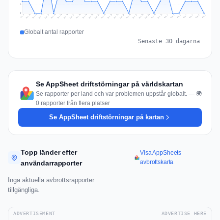
1
0
Jul 16
Jul 19
Jul 22
Jul 25
Jul 12
Jul 15
Jul 28
Jul 31
Jul 18
Jul 21
Jul 24
Jul 11
Jul 14
Jul 27
Jul 30
Jul 17
Jul 20
Jul 23
Jul 10
Jul 13
Jul 26
Jul 29
Aug 2
Aug 5
Aug 1
Aug 4
Jul 9
Aug 7
Aug 3
Aug 6
Globalt antal rapporter
Senaste 30 dagarna
Se AppSheet driftstörningar på världskartan
Se rapporter per land och var problemen uppstår globalt. — 🌍
0 rapporter från flera platser
Se AppSheet driftstörningar på kartan
Topp länder efter
Visa AppSheets
avbrottskarta
användarrapporter
Inga aktuella avbrottsrapporter
tillgängliga.
ADVERTISEMENT
ADVERTISE HERE