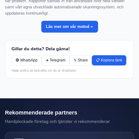
har problem. Rapporter samlas in från användare över hela världen
samt vårt egna utvecklade automatiserade skanningssystem, och
uppdateras kontinuerligt.
Läs mer om vår metod
Gillar du detta? Dela gärna!
🟢 WhatsApp
✈️ Telegram
𝕏 Share
📋 Kopiera länk
Hjälp andra att bekräfta om de är drabbade.
Rekommenderade partners
Handplockade företag och tjänster vi rekommenderar.