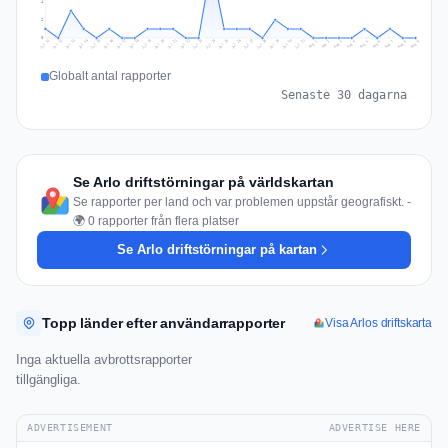
4
2
0
Jul 18
Jul 21
Jul 24
Jul 11
Jul 27
Jul 14
Jul 17
Jul 30
Jul 20
Jul 23
Jul 26
Jul 13
Jul 16
Jul 29
Jul 19
Jul 22
Jul 25
Jul 12
Jul 15
Jul 28
Jul 31
Aug 4
Aug 7
Aug 3
Aug 6
Aug 9
Aug 2
Aug 5
Aug 8
Aug 1
Globalt antal rapporter
Senaste 30 dagarna
Se Arlo driftstörningar på världskartan
Se rapporter per land och var problemen uppstår geografiskt. -
🌍 0 rapporter från flera platser
Se Arlo driftstörningar på kartan
Topp länder efter användarrapporter
Visa Arlos driftskarta
Inga aktuella avbrottsrapporter
tillgängliga.
ADVERTISEMENT
ADVERTISE HERE