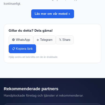
kontinuerligt.
Läs mer om vår metod
Gillar du detta? Dela gärna!
🟢 WhatsApp
✈️ Telegram
𝕏 Share
📋 Kopiera länk
Hjälp andra att bekräfta om de är drabbade.
Rekommenderade partners
Handplockade företag och tjänster vi rekommenderar.