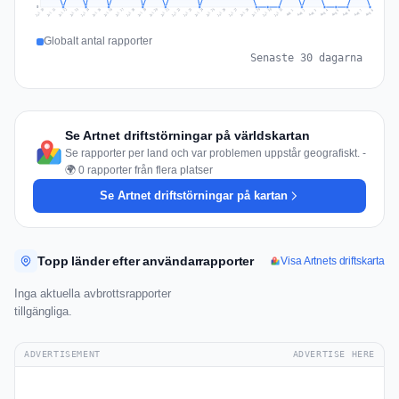
0
Jul 17
Jul 20
Jul 23
Jul 10
Jul 26
Jul 13
Jul 16
Jul 29
Jul 19
Jul 22
Jul 25
Jul 12
Jul 15
Jul 28
Jul 31
Jul 18
Jul 21
Jul 24
Jul 11
Jul 14
Jul 27
Jul 30
Aug 3
Aug 6
Aug 2
Aug 5
Aug 8
Aug 1
Aug 4
Aug 7
Globalt antal rapporter
Senaste 30 dagarna
Se Artnet driftstörningar på världskartan
Se rapporter per land och var problemen uppstår geografiskt. -
🌍 0 rapporter från flera platser
Se Artnet driftstörningar på kartan
Topp länder efter användarrapporter
Visa Artnets driftskarta
Inga aktuella avbrottsrapporter
tillgängliga.
ADVERTISEMENT
ADVERTISE HERE