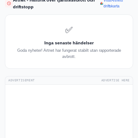
Artnet - Historik över tjänsteavbrott och
Visa Artnets
driftskarta
driftstopp
✅
Inga senaste händelser
Goda nyheter! Artnet har fungerat stabilt utan rapporterade
avbrott.
ADVERTISEMENT
ADVERTISE HERE