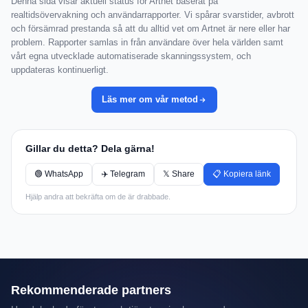
Denna sida visar aktuell status för Artnet baserat på
realtidsövervakning och användarrapporter. Vi spårar svarstider, avbrott
och försämrad prestanda så att du alltid vet om Artnet är nere eller har
problem. Rapporter samlas in från användare över hela världen samt
vårt egna utvecklade automatiserade skanningssystem, och
uppdateras kontinuerligt.
Läs mer om vår metod
Gillar du detta? Dela gärna!
🟢 WhatsApp
✈️ Telegram
𝕏 Share
📋 Kopiera länk
Hjälp andra att bekräfta om de är drabbade.
Rekommenderade partners