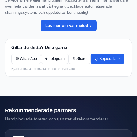
Service är nere eller har problem. Rapporter samlas in från användare
över hela världen samt vårt egna utvecklade automatiserade
skanningssystem, och uppdateras kontinuerligt.
Läs mer om vår metod
Gillar du detta? Dela gärna!
🟢 WhatsApp
✈️ Telegram
𝕏 Share
📋 Kopiera länk
Hjälp andra att bekräfta om de är drabbade.
Rekommenderade partners
Handplockade företag och tjänster vi rekommenderar.