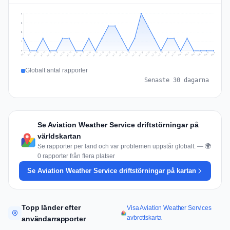
3
2
2
1
0
Jul 15
Jul 18
Jul 31
Jul 21
Jul 24
Jul 11
Jul 14
Jul 27
Jul 30
Jul 17
Jul 20
Jul 23
Jul 10
Jul 13
Jul 26
Jul 29
Jul 16
Jul 19
Jul 22
Jul 12
Jul 25
Jul 28
Aug 1
Aug 4
Jul 9
Aug 3
Jul 8
Aug 6
Aug 2
Aug 5
Globalt antal rapporter
Senaste 30 dagarna
Se Aviation Weather Service driftstörningar på
världskartan
Se rapporter per land och var problemen uppstår globalt. — 🌍
0 rapporter från flera platser
Se Aviation Weather Service driftstörningar på kartan
Topp länder efter
Visa Aviation Weather Services
avbrottskarta
användarrapporter