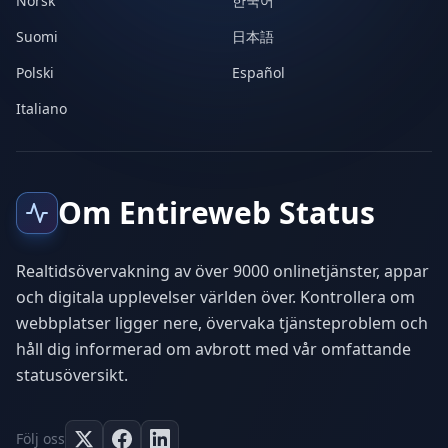
Norsk
한국어
Suomi
日本語
Polski
Español
Italiano
Om Entireweb Status
Realtidsövervakning av över 9000 onlinetjänster, appar
och digitala upplevelser världen över. Kontrollera om
webbplatser ligger nere, övervaka tjänsteproblem och
håll dig informerad om avbrott med vår omfattande
statusöversikt.
Följ oss