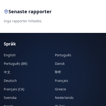
Senaste rapporter
Inga rapporter hittades.
Språk
English
Português
Português (BR)
Dansk
中文
हिन्दी
Deutsch
Français
Français (CA)
Greece
Svenska
Nederlands