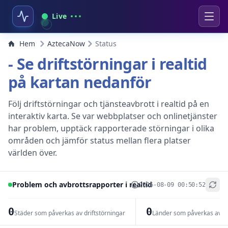
Live
Hem
AztecaNow
Status
- Se driftstörningar i realtid
på kartan nedanför
Följ driftstörningar och tjänsteavbrott i realtid på en
interaktiv karta. Se var webbplatser och onlinetjänster
har problem, upptäck rapporterade störningar i olika
områden och jämför status mellan flera platser
världen över.
Problem och avbrottsrapporter i realtid
2026-08-09 00:50:52
+
−
0
0
Städer som påverkas av driftstörningar
Länder som påverkas av dr
Leaflet
|
© OpenStreetMap contributors