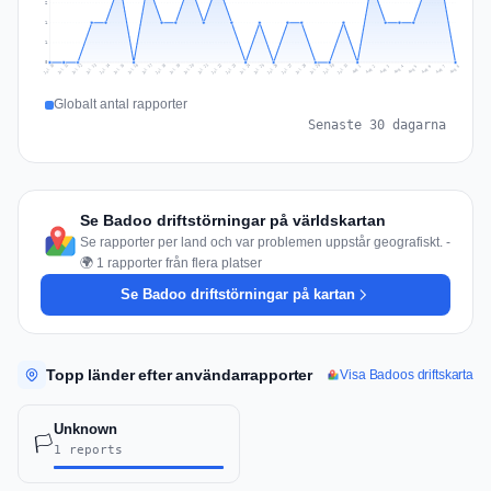
2
1
1
0
Jul 17
Jul 20
Jul 23
Jul 10
Jul 26
Jul 13
Jul 16
Jul 29
Jul 19
Jul 22
Jul 25
Jul 12
Jul 15
Jul 28
Jul 31
Jul 18
Jul 21
Jul 24
Jul 11
Jul 14
Jul 27
Jul 30
Aug 3
Aug 6
Aug 2
Aug 5
Aug 8
Aug 1
Aug 4
Aug 7
Globalt antal rapporter
Senaste 30 dagarna
Se Badoo driftstörningar på världskartan
Se rapporter per land och var problemen uppstår geografiskt. -
🌍 1 rapporter från flera platser
Se Badoo driftstörningar på kartan
Topp länder efter användarrapporter
Visa Badoos driftskarta
Unknown
🏳️
1 reports