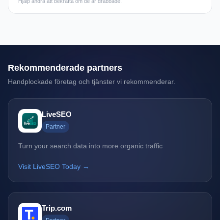
Hjälp andra att bekräfta om de är drabbade.
Rekommenderade partners
Handplockade företag och tjänster vi rekommenderar.
LiveSEO
Partner
Turn your search data into more organic traffic
Visit LiveSEO Today →
Trip.com