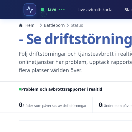
Live
Live avbrottskarta
Blä
Hem
Battleborn
Status
- Se driftstörnin
Följ driftstörningar och tjänsteavbrott i real
onlinetjänster har problem, upptäck rapport
flera platser världen över.
Problem och avbrottsrapporter i realtid
0
0
Städer som påverkas av driftstörningar
Länder som påverk