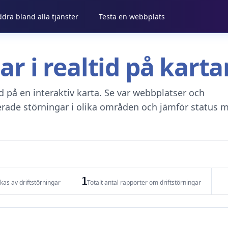
ddra bland alla tjänster
Testa en webbplats
gar i realtid på kar
tid på en interaktiv karta. Se var webbplatser och
erade störningar i olika områden och jämför status m
1
as av driftstörningar
Totalt antal rapporter om driftstörningar