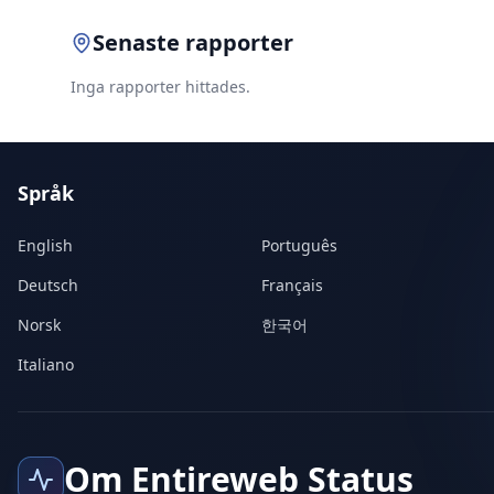
Senaste rapporter
Inga rapporter hittades.
Språk
English
Português
Deutsch
Français
Norsk
한국어
Italiano
Om Entireweb Status