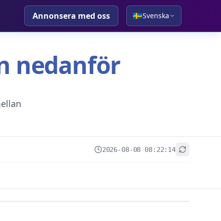
Annonsera med oss
🇸🇪
Svenska
tan nedanför
ellan
2026-08-08 08:22:14
+
−
Leaflet
|
© OpenStreetMap contributors