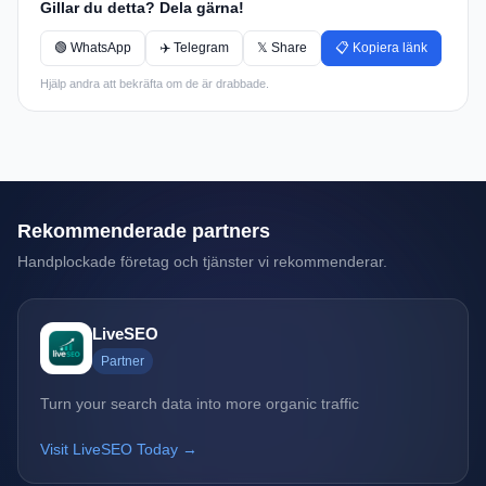
Gillar du detta? Dela gärna!
🟢 WhatsApp
✈️ Telegram
𝕏 Share
📋 Kopiera länk
Hjälp andra att bekräfta om de är drabbade.
Rekommenderade partners
Handplockade företag och tjänster vi rekommenderar.
LiveSEO
Partner
Turn your search data into more organic traffic
Visit LiveSEO Today →