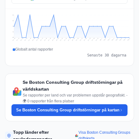
2
2
1
1
0
Jul 17
Jul 20
Jul 23
Jul 10
Jul 26
Jul 13
Jul 16
Jul 29
Jul 19
Jul 22
Jul 25
Jul 12
Jul 15
Jul 28
Jul 31
Jul 18
Jul 21
Jul 24
Jul 11
Jul 14
Jul 27
Jul 30
Aug 3
Aug 6
Aug 2
Aug 5
Aug 8
Aug 1
Aug 4
Aug 7
Globalt antal rapporter
Senaste 30 dagarna
Se Boston Consulting Group driftstörningar på
världskartan
Se rapporter per land och var problemen uppstår geografiskt. -
🌍 0 rapporter från flera platser
Se Boston Consulting Group driftstörningar på kartan
Topp länder efter
Visa Boston Consulting Groups
driftskarta