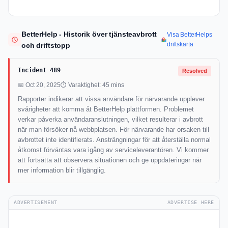
BetterHelp - Historik över tjänsteavbrott
Visa BetterHelps
driftskarta
och driftstopp
Incident 489
Resolved
📅 Oct 20, 2025
⏱ Varaktighet: 45 mins
Rapporter indikerar att vissa användare för närvarande upplever
svårigheter att komma åt BetterHelp plattformen. Problemet
verkar påverka användaranslutningen, vilket resulterar i avbrott
när man försöker nå webbplatsen. För närvarande har orsaken till
avbrottet inte identifierats. Ansträngningar för att återställa normal
åtkomst förväntas vara igång av serviceleverantören. Vi kommer
att fortsätta att observera situationen och ge uppdateringar när
mer information blir tillgänglig.
ADVERTISEMENT
ADVERTISE HERE