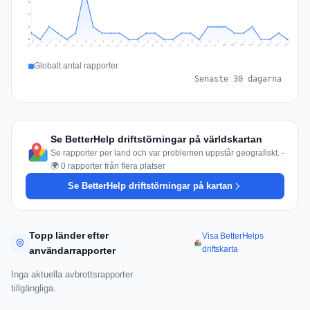
6
4
2
0
Jul 17
Jul 20
Jul 23
Jul 10
Jul 26
Jul 13
Jul 16
Jul 29
Jul 19
Jul 22
Jul 25
Jul 12
Jul 15
Jul 28
Jul 31
Jul 18
Jul 21
Jul 24
Jul 11
Jul 14
Jul 27
Jul 30
Aug 3
Aug 6
Aug 2
Aug 5
Aug 8
Aug 1
Aug 4
Aug 7
Globalt antal rapporter
Senaste 30 dagarna
Se BetterHelp driftstörningar på världskartan
Se rapporter per land och var problemen uppstår geografiskt. -
🌍 0 rapporter från flera platser
Se BetterHelp driftstörningar på kartan
Topp länder efter
Visa BetterHelps
driftskarta
användarrapporter
Inga aktuella avbrottsrapporter
tillgängliga.