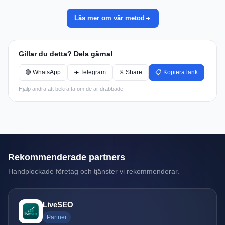
Läs mer om vår metod
Gillar du detta? Dela gärna!
🟢 WhatsApp
✈️ Telegram
𝕏 Share
📋 Kopiera länk
Hjälp andra att bekräfta om de är drabbade.
Rekommenderade partners
Handplockade företag och tjänster vi rekommenderar.
LiveSEO
Partner