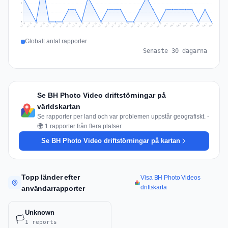
2
1
0
Jul 17
Jul 20
Jul 23
Jul 10
Jul 26
Jul 13
Jul 16
Jul 29
Jul 19
Jul 22
Jul 25
Jul 12
Jul 15
Jul 28
Jul 31
Jul 18
Jul 21
Jul 24
Jul 11
Jul 14
Jul 27
Jul 30
Aug 3
Aug 6
Aug 2
Aug 5
Aug 8
Aug 1
Aug 4
Aug 7
Globalt antal rapporter
Senaste 30 dagarna
Se BH Photo Video driftstörningar på
världskartan
Se rapporter per land och var problemen uppstår geografiskt. -
🌍 1 rapporter från flera platser
Se BH Photo Video driftstörningar på kartan
Topp länder efter
Visa BH Photo Videos
driftskarta
användarrapporter
Unknown
🏳️
1 reports