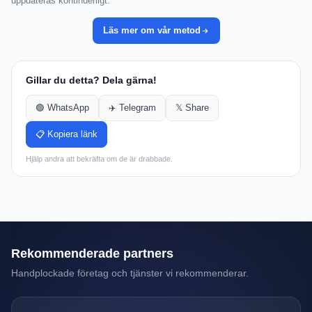
uppdateras kontinuerligt.
Läs mer om vår metod
Gillar du detta? Dela gärna!
🟢 WhatsApp
✈️ Telegram
𝕏 Share
📋 Kopiera länk
Hjälp andra att bekräfta om de är drabbade.
Rekommenderade partners
Handplockade företag och tjänster vi rekommenderar.