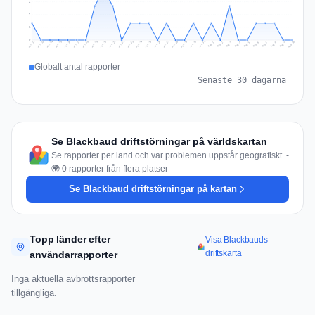
2
2
1
0
Jul 19
Jul 22
Jul 25
Jul 12
Jul 28
Aug 10
Jul 15
Jul 18
Jul 31
Jul 21
Jul 24
Jul 27
Jul 14
Jul 17
Jul 30
Jul 20
Jul 23
Jul 26
Jul 13
Jul 16
Jul 29
Aug 5
Aug 8
Aug 1
Aug 4
Aug 7
Aug 3
Aug 6
Aug 9
Aug 2
Globalt antal rapporter
Senaste 30 dagarna
Se Blackbaud driftstörningar på världskartan
Se rapporter per land och var problemen uppstår geografiskt. -
🌍 0 rapporter från flera platser
Se Blackbaud driftstörningar på kartan
Topp länder efter
Visa Blackbauds
driftskarta
användarrapporter
Inga aktuella avbrottsrapporter
tillgängliga.