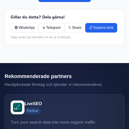
Gillar du detta? Dela gärna!
🟢 WhatsApp
✈️ Telegram
𝕏 Share
📋 Kopiera länk
Hjälp andra att bekräfta om de är drabbade.
Rekommenderade partners
Handplockade företag och tjänster vi rekommenderar.
LiveSEO
Partner
Turn your search data into more organic traffic