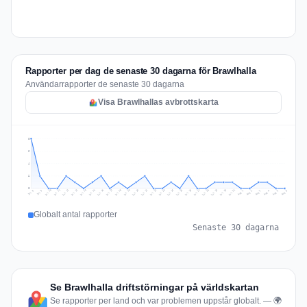
Rapporter per dag de senaste 30 dagarna för Brawlhalla
Användarrapporter de senaste 30 dagarna
Visa Brawlhallas avbrottskarta
8
6
4
2
0
Jul 15
Jul 18
Jul 31
Jul 21
Jul 24
Jul 11
Jul 14
Jul 27
Jul 30
Jul 17
Jul 20
Jul 23
Jul 10
Jul 13
Jul 26
Jul 29
Jul 16
Jul 19
Jul 22
Jul 12
Jul 25
Jul 28
Aug 1
Aug 4
Jul 9
Aug 3
Jul 8
Aug 6
Aug 2
Aug 5
Globalt antal rapporter
Senaste 30 dagarna
Se Brawlhalla driftstörningar på världskartan
Se rapporter per land och var problemen uppstår globalt. — 🌍