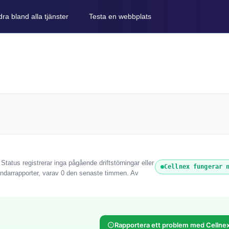
ra bland alla tjänster
Testa en webbplats
tatus registrerar inga pågående driftstörningar eller
Cellnex fungerar 
ändarrapporter, varav 0 den senaste timmen. Av
Rapportera ett problem med Cellne