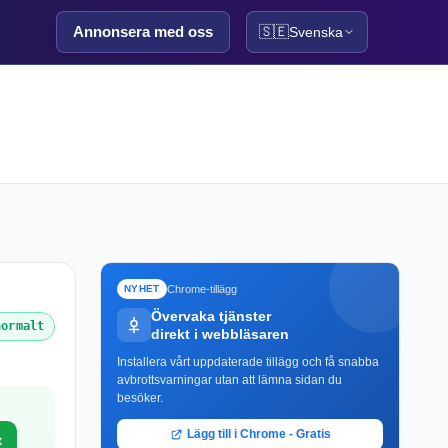
Annonsera med oss
🇸🇪
Svenska
Chrome-tillägg
NYHET
Övervaka tjänster
normalt
direkt i webbläsaren
Installera vårt uppdaterade tillägg och få snabba
avbrottsvarningar utan att lämna sidan du
besöker.
Lägg till i Chrome - Gratis
x