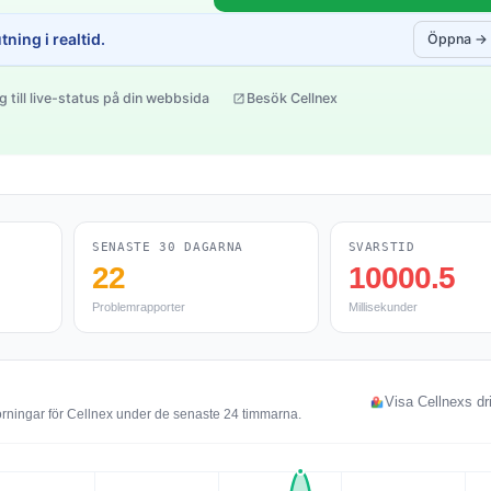
ning i realtid.
Öppna →
g till live-status på din webbsida
Besök Cellnex
SENASTE 30 DAGARNA
SVARSTID
22
10000.5
Problemrapporter
Millisekunder
Visa Cellnexs dri
örningar för Cellnex under de senaste 24 timmarna.