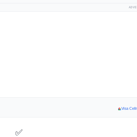
ADVE
Visa Celln
✅