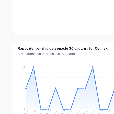
Rapporter per dag de senaste 30 dagarna för Cellnex
Användarrapporter de senaste 30 dagarna
2
2
1
1
0
Jul 19
Ju
Jul 12
Jul 15
Jul 18
Jul 21
Jul 11
Jul 14
Jul 17
Jul 20
Jul 10
Jul 13
Jul 16