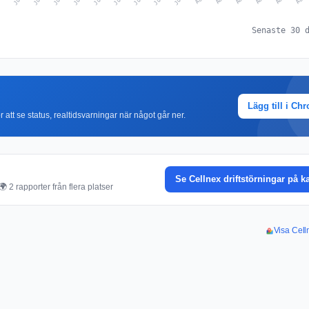
Senaste 30 
Lägg till i Ch
r att se status, realtidsvarningar när något går ner.
Se Cellnex driftstörningar på k
 2 rapporter från flera platser
Visa Celln