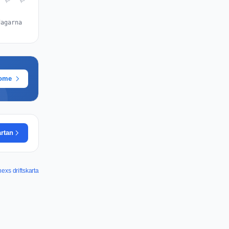
dagarna
rome
artan
exs driftskarta