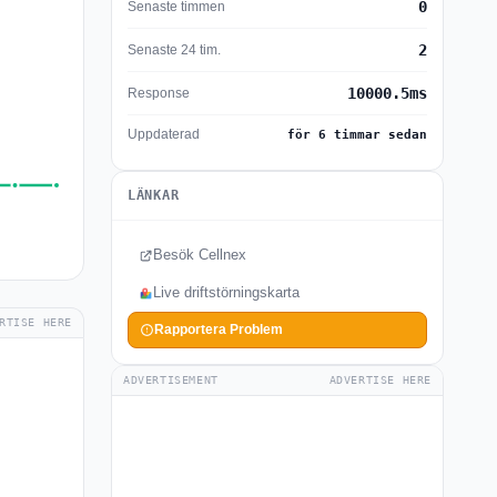
0
Senaste timmen
2
Senaste 24 tim.
10000.5ms
Response
Uppdaterad
för 6 timmar sedan
LÄNKAR
Besök Cellnex
Live driftstörningskarta
RTISE HERE
Rapportera Problem
ADVERTISEMENT
ADVERTISE HERE