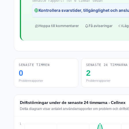
Senaste rapport: för 6 timmar sedan
Kontrollera svarstider, tillgänglighet och anslut
Hoppa till kommentarer
Få aviseringar
Läg
SENASTE TIMMEN
SENASTE 24 TIMMARNA
0
2
Problemrapporter
Problemrapporter
Driftstörningar under de senaste 24 timmarna - Cellnex
Detta diagram visar antalet användarrapporter om problem och driftst