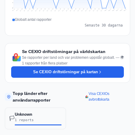
1
0
Jul 15
Jul 18
Jul 31
Jul 21
Jul 24
Jul 11
Jul 14
Jul 27
Jul 30
Jul 17
Jul 20
Jul 23
Jul 10
Jul 13
Jul 26
Jul 29
Jul 16
Jul 19
Jul 22
Jul 12
Jul 25
Jul 28
Aug 1
Aug 4
Jul 9
Aug 3
Jul 8
Aug 6
Aug 2
Aug 5
Globalt antal rapporter
Senaste 30 dagarna
Se CEXIO driftstörningar på världskartan
Se rapporter per land och var problemen uppstår globalt. — 🌍
1 rapporter från flera platser
Se CEXIO driftstörningar på kartan
Topp länder efter
Visa CEXIOs
avbrottskarta
användarrapporter
Unknown
🏳️
1 reports