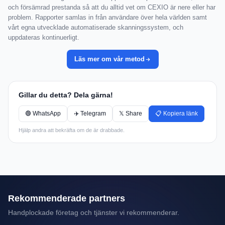
och försämrad prestanda så att du alltid vet om CEXIO är nere eller har
problem. Rapporter samlas in från användare över hela världen samt
vårt egna utvecklade automatiserade skanningssystem, och
uppdateras kontinuerligt.
Läs mer om vår metod
Gillar du detta? Dela gärna!
🟢 WhatsApp
✈️ Telegram
𝕏 Share
📋 Kopiera länk
Hjälp andra att bekräfta om de är drabbade.
Rekommenderade partners
Handplockade företag och tjänster vi rekommenderar.