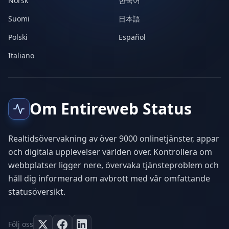
Norsk
한국어
Suomi
日本語
Polski
Español
Italiano
Om Entireweb Status
Realtidsövervakning av över 9000 onlinetjänster, appar
och digitala upplevelser världen över. Kontrollera om
webbplatser ligger nere, övervaka tjänsteproblem och
håll dig informerad om avbrott med vår omfattande
statusöversikt.
Följ oss