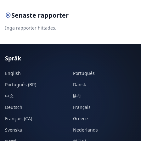
Senaste rapporter
Inga rapporter hittades.
Språk
English
Português
Português (BR)
Dansk
中文
हिन्दी
Deutsch
Français
Français (CA)
Greece
Svenska
Nederlands