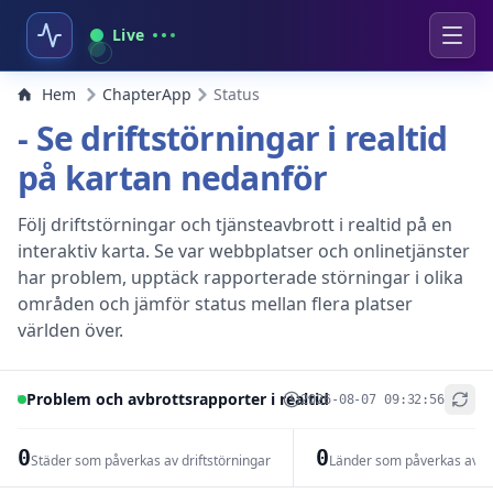
Live
Hem
ChapterApp
Status
- Se driftstörningar i realtid
på kartan nedanför
Följ driftstörningar och tjänsteavbrott i realtid på en
interaktiv karta. Se var webbplatser och onlinetjänster
har problem, upptäck rapporterade störningar i olika
områden och jämför status mellan flera platser
världen över.
Problem och avbrottsrapporter i realtid
2026-08-07 09:32:56
+
−
0
0
Städer som påverkas av driftstörningar
Länder som påverkas av dr
Leaflet
|
© OpenStreetMap contributors