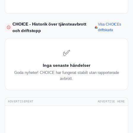
CHOICE - Historik över tjänsteavbrott
Visa CHOICEs
driftskarta
och driftstopp
✅
Inga senaste händelser
Goda nyheter! CHOICE har fungerat stabilt utan rapporterade
avbrott.
ADVERTISEMENT
ADVERTISE HERE