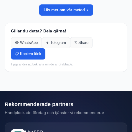
Läs mer om vår metod
Gillar du detta? Dela gärna!
🟢 WhatsApp
✈️ Telegram
𝕏 Share
📋 Kopiera länk
Hjälp andra att bekräfta om de är drabbade.
Rekommenderade partners
Handplockade företag och tjänster vi rekommenderar.