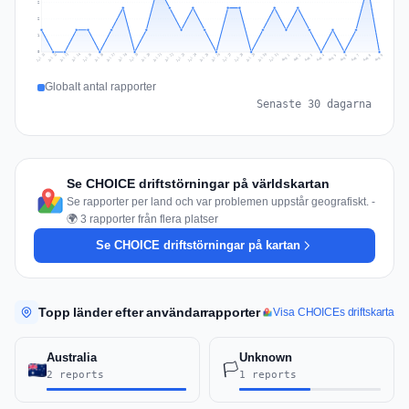
2
2
1
0
Jul 18
Jul 21
Jul 24
Jul 11
Jul 27
Jul 14
Jul 17
Jul 30
Jul 20
Jul 23
Jul 26
Jul 13
Jul 16
Jul 29
Jul 19
Jul 22
Jul 25
Jul 12
Jul 15
Jul 28
Jul 31
Aug 4
Aug 7
Aug 3
Aug 6
Aug 9
Aug 2
Aug 5
Aug 8
Aug 1
Globalt antal rapporter
Senaste 30 dagarna
Se CHOICE driftstörningar på världskartan
Se rapporter per land och var problemen uppstår geografiskt. -
🌍 3 rapporter från flera platser
Se CHOICE driftstörningar på kartan
Topp länder efter användarrapporter
Visa CHOICEs driftskarta
Australia
Unknown
🏳️
2 reports
1 reports