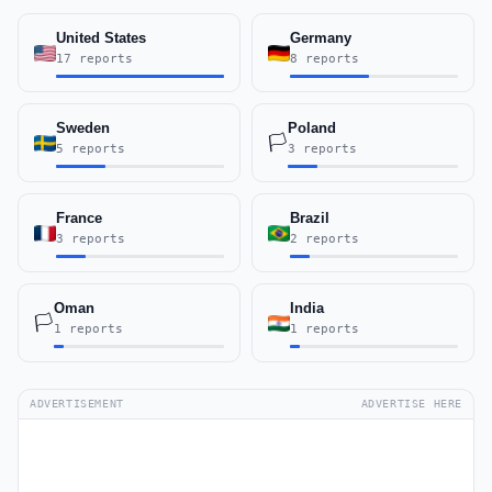
United States
Germany
17 reports
8 reports
Sweden
Poland
🏳️
5 reports
3 reports
France
Brazil
3 reports
2 reports
Oman
India
🏳️
1 reports
1 reports
ADVERTISEMENT
ADVERTISE HERE