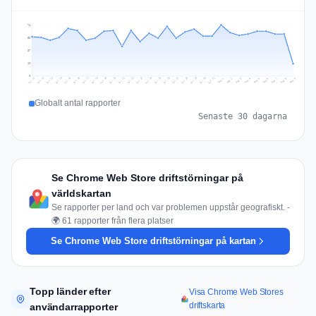
74
56
37
19
0
Jul 18
Jul 21
Jul 24
Jul 11
Jul 27
Jul 14
Jul 17
Jul 30
Jul 20
Jul 23
Jul 26
Jul 13
Jul 16
Jul 29
Jul 19
Jul 22
Jul 25
Jul 12
Jul 15
Jul 28
Jul 31
Aug 4
Aug 7
Aug 3
Aug 6
Aug 9
Aug 2
Aug 5
Aug 8
Aug 1
Globalt antal rapporter
Senaste 30 dagarna
Se Chrome Web Store driftstörningar på
världskartan
Se rapporter per land och var problemen uppstår geografiskt. -
🌍 61 rapporter från flera platser
Se Chrome Web Store driftstörningar på kartan
Topp länder efter
Visa Chrome Web Stores
driftskarta
användarrapporter