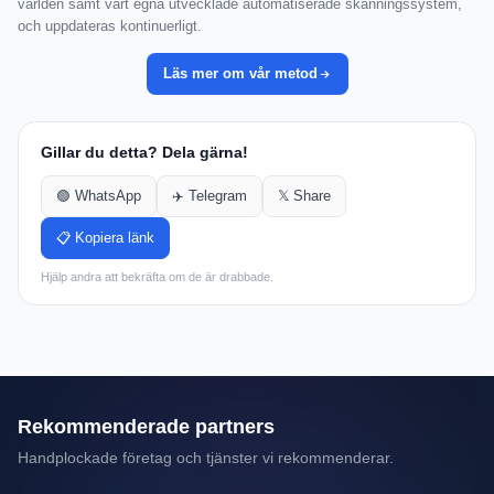
världen samt vårt egna utvecklade automatiserade skanningssystem,
och uppdateras kontinuerligt.
Läs mer om vår metod
Gillar du detta? Dela gärna!
🟢 WhatsApp
✈️ Telegram
𝕏 Share
📋 Kopiera länk
Hjälp andra att bekräfta om de är drabbade.
Rekommenderade partners
Handplockade företag och tjänster vi rekommenderar.