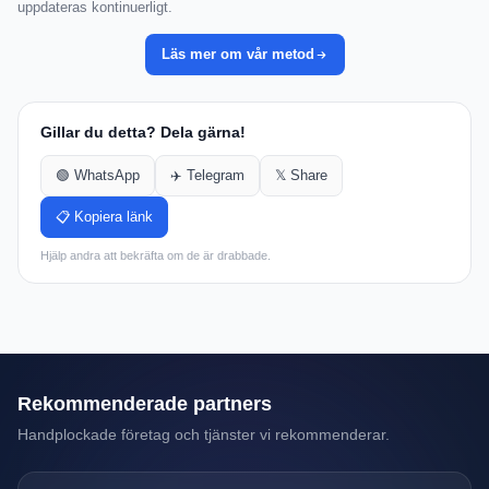
uppdateras kontinuerligt.
Läs mer om vår metod
Gillar du detta? Dela gärna!
🟢 WhatsApp
✈️ Telegram
𝕏 Share
📋 Kopiera länk
Hjälp andra att bekräfta om de är drabbade.
Rekommenderade partners
Handplockade företag och tjänster vi rekommenderar.