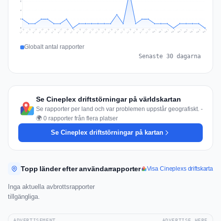
6
4
2
0
Jul 18
Jul 21
Jul 24
Jul 11
Jul 27
Jul 14
Jul 17
Jul 30
Jul 20
Jul 23
Jul 26
Jul 13
Jul 16
Jul 29
Jul 19
Jul 22
Jul 25
Jul 12
Jul 15
Jul 28
Jul 31
Aug 4
Aug 7
Aug 3
Aug 6
Aug 9
Aug 2
Aug 5
Aug 8
Aug 1
Globalt antal rapporter
Senaste 30 dagarna
Se Cineplex driftstörningar på världskartan
Se rapporter per land och var problemen uppstår geografiskt. -
🌍 0 rapporter från flera platser
Se Cineplex driftstörningar på kartan
Topp länder efter användarrapporter
Visa Cineplexs driftskarta
Inga aktuella avbrottsrapporter
tillgängliga.
ADVERTISEMENT
ADVERTISE HERE