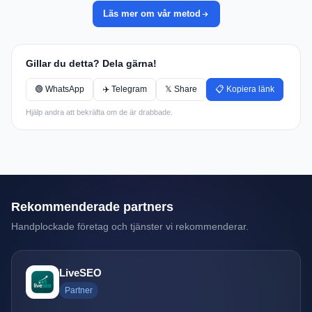
Läs mer om vår metod
Gillar du detta? Dela gärna!
🟢 WhatsApp
✈️ Telegram
𝕏 Share
📋 Kopiera länk
Hjälp andra att bekräfta om de är drabbade.
Rekommenderade partners
Handplockade företag och tjänster vi rekommenderar.
LiveSEO
Partner