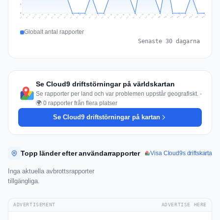
1
0
Jul 17
Jul 20
Jul 23
Jul 10
Jul 26
Jul 13
Jul 16
Jul 29
Jul 19
Jul 22
Jul 25
Jul 12
Jul 15
Jul 28
Jul 31
Jul 18
Jul 21
Jul 24
Jul 11
Jul 14
Jul 27
Jul 30
Aug 3
Aug 6
Aug 2
Aug 5
Aug 8
Aug 1
Aug 4
Aug 7
Globalt antal rapporter
Senaste 30 dagarna
Se Cloud9 driftstörningar på världskartan
Se rapporter per land och var problemen uppstår geografiskt. -
🌍 0 rapporter från flera platser
Se Cloud9 driftstörningar på kartan
Topp länder efter användarrapporter
Visa Cloud9s driftskarta
Inga aktuella avbrottsrapporter
tillgängliga.
ADVERTISEMENT
ADVERTISE HERE